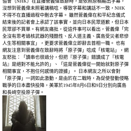
協會（NHK）在直播菅義偉致辭時，是依照原稿輸出字幕，
沒想到菅義偉未照著講稿唸，導致字幕和講話不一致，NHK
不得不在直播過程中刪去字幕。 雖然菅義偉在和平紀念儀式
結束後的記者會上承認了該事實，並向日本民眾道歉，但日本
民眾卻不買單。有網友痛批，從這件事可以看出，菅義偉「完
全沒有思考過核武器的殘酷性、反人道主義、廣島受災者悲慘
人生等相關事宜」，更要求菅義偉立即辭去首相一職。 也有
網友注意到菅義偉在致辭時將「原子彈」唸成「核電站」，網
友怒批：「讀串也很過分，但把『原子彈』錯讀成了『核電
站』是絕對不能允許的」、「這是菅義偉從一開始就對原子彈
相關事宜，不抱任何感情的證據」。 日本網友之所以會對
「原子彈」一詞如此激動，是由於在二戰時，為促使發動侵略
戰爭的日本盡快投降，美軍於1945年8月6日和9日分別向廣島
和長崎空投原子彈。