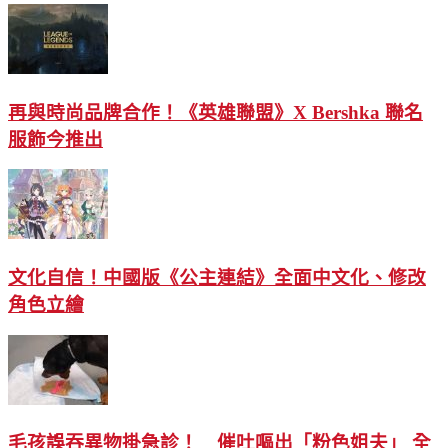
再與時尚品牌合作！《英雄聯盟》X Bershka 聯名
服飾今推出
文化自信！中國版《公主連結》全面中文化、修改
角色立繪
毛孩誤吞異物掛急診！ 催吐嘔出「粉色姐夫」 全