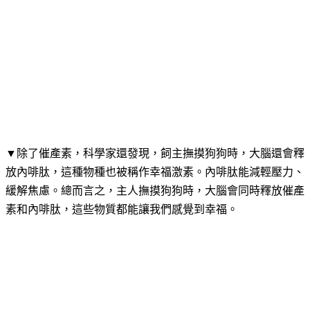
▼除了催產素，科學家還發現，飼主撫摸狗狗時，大腦還會釋
放內啡肽，這種物種也被稱作幸福激素。內啡肽能減輕壓力、
緩解焦慮。總而言之，主人撫摸狗狗時，大腦會同時釋放催產
素和內啡肽，這些物質都能讓我們感覺到幸福。