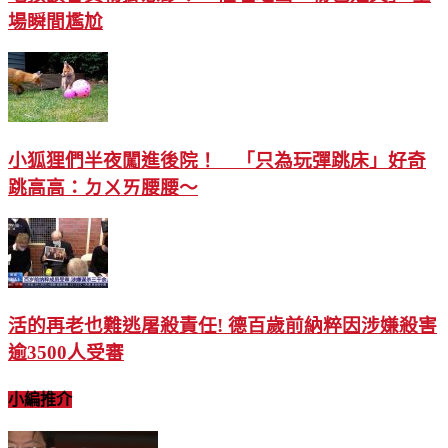
場瞬間尷尬
小狐狸們半夜闖進後院！ 「只為玩彈跳床」好奇
跳高高：ㄉㄨㄞ腰腰～
活的再老也難逃屠殺責任! 德百歲前納粹因涉嫌殺害
逾3500人受審
小編推介