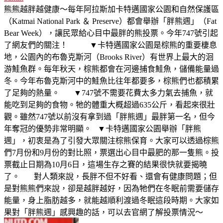
熊熊越胖越健康～每年阿拉斯加卡特邁國家公園和自然保護區
（Katmai National Park ＆ Preserve）都會舉辦「胖熊週」（Fat
Bear Week），讓民眾給心目中最胖的熊投票。今年747號引起
了網友們的關注！ ▼卡特邁國家公園是棕熊的重要棲息
地，公園內的布魯克斯河（Brooks River）有世界上最大的洄
游鮭魚群。每年秋天，棕熊都會在河邊捕食鮭魚，儲備能量過
冬。今年布魯克斯河中的鮭魚比往年都要多，棕熊們也都積累
了足夠的熱量。 ▼747號不需要花費太多力氣去捕魚，就
能吃到足夠的食物。牠的體重大概超過635公斤，看起來很壯
觀。雖然747號以前沒有拿到過「胖熊週」最胖第一名，但今
年奪冠的優勢非常明顯。 ▼卡特邁國家公園舉辦「胖熊
週」，初衷是為了引發大眾關注棕熊保育。大家可以透過棕熊
們7月份和9月份的對比照，票選出心目中最肥的那一隻熊。投
票截止日期為10月6日，這場生存之賽的結果很快就要揭曉
了。 對人類來說，長胖不但不好看、還會有健康問題；但
是對熊熊們來說，卻是越胖越好，因為牠們在冬眠前需要儲存
能量，身上脂肪越多，就能越順利渡過冬眠這段時期。大家如
果對「胖熊週」感興趣的話，可以去官網了解投票情況～