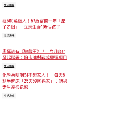
生活趣味
砸500萬做人！57歲富商一年「產
子21個」 立志生養105個孩子
生活趣味
奧運該有《遊戲王》！ YouTuber
發起聯署：盼卡牌對戰成奧運項目
生活趣味
化學兵哽咽對不起家人！ 每天5
點半起床「25天沒回過家」：錯過
妻生產很遺憾
生活趣味