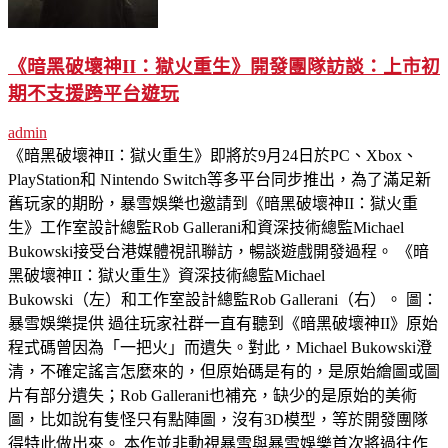
《暗黑破壞神II：獄火重生》開發團隊訪談：上市初
期不支援跨平台遊玩
admin
《暗黑破壞神II：獄火重生》即將於9月24日於PC、Xbox、
PlayStation和 Nintendo Switch等多平台同步推出，為了滿足新
舊玩家的期盼，暴雪娛樂也邀請到《暗黑破壞神II：獄火重
生》工作室設計總監Rob Gallerani和資深技術總監Michael
Bukowski接受台港媒體視訊聯訪，暢談遊戲開發過程。 《暗
黑破壞神II：獄火重生》資深技術總監Michael
Bukowski（左）和工作室設計總監Rob Gallerani（右）。 圖：
暴雪娛樂提供 過往玩家社群一直有聽到《暗黑破壞神II》原始
程式碼曾因為「一把火」而遺失。對此，Michael Bukowski澄
清，不確定謠言怎麼來的，但原始碼是有的，是原始繪圖或圖
片有部分遺失；Rob Gallerani也補充，缺少的是原始的美術
圖，比如說有隻怪只有點陣圖，沒有3D模型，等於開發團隊
得特此做出來。 本作並非動視暴雪與暴雪娛樂首次將過往作