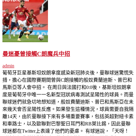
曼迷憂曾接觸C朗魔兵中招
admin
葡萄牙巨星基斯坦奴朗拿度感染新冠肺炎後，曼聯球迷驚慌失
措，擔心在國際賽期間曾與C朗接觸的般奴費蘭迪斯、普巴和
馬斯亞等人會中招。 在周日與法國打和0:0後，基斯坦奴朗拿
度是葡萄牙中唯一一名新型冠狀病毒測試呈陽性的球員。而曼
聯球迷們就急切地想知道，般奴費蘭迪斯、普巴和馬斯亞在未
來幾天會否呈陽性反應。如果發生這種情況，球員需要自我隔
離14天，由於曼聯接下來有多場重要賽事，包括英超對紐卡素
和車路士，以及歐聯對巴黎聖日耳門和RB萊比錫，因此曼聯
球迷都在Twitter上表達了他們的憂慮。 有球迷說，「天呀！