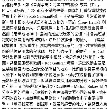
品進行重製，如《星海爭霸：高畫質重製版》或是《Tony
Hawk 滑板高手1 2》都有不錯的聲譽，團隊如何看待重製技術
難度上的差別？Rob Gallerani指出，《星海爭霸》非常重視平
衡，關卡跟多人模式是不能去改動的，至於《Tony Hawk》則
是把原版整合進來，只要感覺、動作招式對了玩家就會買單，
然而《暗黑破壞神II》強調的是重視玩家的回憶，才會讓遊戲
跑的時候是用舊的程式碼，額外加強操作上的便利。 《暗黑
破壞神II：獄火重生》強調的是重視玩家的回憶，才會讓遊戲
跑的時候是用舊的程式碼，額外加強操作上的便利。 圖：暴
雪娛樂提供 談到重製版的更多細節，像是角色肢體動作、焦
距，甚至鏡頭都有微調，Rob Gallerani解釋，這些改動主要是
重製解析度大幅提出後必須調整的地方，比如舊版身穿黑袍的
人坐下，玩家看到的細節不會這麼多，但現在包括袍子皺褶、
光影反應都必須注意，但其實還是採用原本的分鏡、音效也是
原有的。 關於遊戲混音提升到3D環繞聲，Michael Bukowski也
分享有趣的插曲，玩家操作的角色如果穿著不同的裝甲，會有
不同的音效，如鎧甲與皮甲對比，前者跑動會多了金屬撞擊
聲，「剛好我家有一副鎧甲，就帶到錄音的地方，讓錄音人員