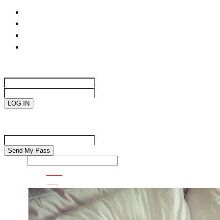
life
國際焦點
生活趣味
網絡遊戲
Sign in
Welcome!
Log into your account
your username
your password
Forgot your password?
Password recovery
Recover your password
your email
Search
VDO
GO