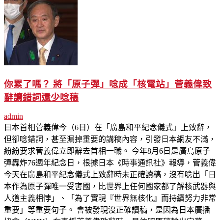
你累了嗎？ 將「原子彈」唸成「核電站」菅義偉致
辭讀錯詞還少唸稿
admin
日本首相菅義偉今（6日）在「廣島和平紀念儀式」上致辭，
但卻唸錯詞，甚至漏掉重要的講稿內容，引發日本網友不滿，
紛紛要求菅義偉立即辭去首相一職。 今年8月6日是廣島原子
彈轟炸76週年紀念日，根據日本《時事通訊社》報導，菅義偉
今天在廣島和平紀念儀式上致辭時未正確讀稿，沒有唸出「日
本作為原子彈唯一受害國，比世界上任何國家都了解核武器與
人道主義相悖」、「為了實現『世界無核化』而持續努力非常
重要」等重要句子。 會被發現沒正確讀稿，是因為日本廣播