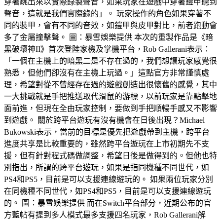
穿著跳出來以實際錄製聲音，如果玩家在遊戲中穿著鎧甲聽到
聲音，這就是我們實際錄的」。 玩家操作的角色如果穿著不
同的裝甲，會有不同的音效，如鎧甲與皮甲對比，前者跑動會
多了金屬撞擊聲。 圖：暴雪娛樂提供 本次的重製作品是《暗
黑破壞神II》首次登陸家機及掌機平台，Rob Gallerani表示：
「一個在主機上的暗黑二是不存在過的，我們想讓玩家感覺很
熟悉，但他們卻沒有在主機上玩過。」這點官方非常謹慎處
理，希望對從不曾經存在過的遊戲創造出很懷舊的感覺，其中
一大挑戰就是手把推送取代滑鼠的游標，以前玩家是靠點擊地
面前進，但現在全由玩家控制，要做到手把順暢手感又不影響
到遊戲。 關於跨平台遊玩有沒有機會在日後出現？Michael
Bukowski表示，當前的目標是優先把遊戲帶到主機，跨平台
進度共享是比較重要的，雖然跨平台遊玩在上市初期先不支
援，但有針對程式碼做調整，希望日後是做得到的。但他也特
別指出，所謂的跨平台遊玩，如果是指同機種不同世代，如
PS4和PS5，目前是可以支援連線遊玩的。 如果兩位玩家分別
在同機種不同世代，如PS4和PS5，目前是可以支援連線遊玩
的。 圖：暴雪娛樂提供 而在Switch平台部分，近期公布的官
方藍帖有提到多人模式最多支援四名玩家，Rob Gallerani解