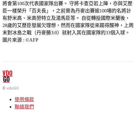
將會第100次代表國家隊出賽。 守將卡查亞若上陣，亦與艾歷
臣一樣榮升「百夫長」，之前曾為丹麥出賽逾100場的名將計
有舒米高、米高勞特立及湯馬臣等。 自從轉投國際米蘭後，
28歲的艾歷臣發展欠理想，然而在國家隊從來踢得醒神，上周
末對冰島之戰（丹麥勝3:0）就射入其在國家隊的33個入球。
圖片來源 : ©AFP
VDO
GO
© vdoGO
使用條款
聯絡我們