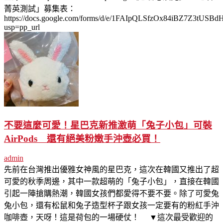
菁英測試」募集表：
https://docs.google.com/forms/d/e/1FAIpQLSfzOx84iBZ7Z3tUSB
usp=pp_url
不要這麼可愛！星巴克新推激萌「兔子小包」可裝
AirPods 還有絕美粉嫩手沖壺必買！
admin
先前在台灣推出優雅女神風的星巴克，這次在韓國又推出了超
可愛的秋季周邊，其中一款超萌的「兔子小包」，直接在韓國
引起一陣搶購熱潮，韓國女孩們都愛得不要不要。除了可愛兔
兔小包，還有松鼠和兔子造型杯子跟女孩一定要有的粉紅手沖
咖啡壺，天呀！這是荷包的一場硬仗！ ▼這次最受歡迎的