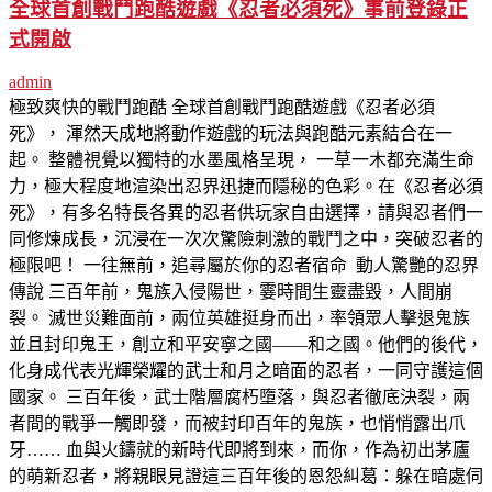
全球首創戰鬥跑酷遊戲《忍者必須死》事前登錄正
式開啟
admin
極致爽快的戰鬥跑酷 全球首創戰鬥跑酷遊戲《忍者必須
死》， 渾然天成地將動作遊戲的玩法與跑酷元素結合在一
起。 整體視覺以獨特的水墨風格呈現， 一草一木都充滿生命
力，極大程度地渲染出忍界迅捷而隱秘的色彩。在《忍者必須
死》，有多名特長各異的忍者供玩家自由選擇，請與忍者們一
同修煉成長，沉浸在一次次驚險刺激的戰鬥之中，突破忍者的
極限吧！ 一往無前，追尋屬於你的忍者宿命 動人驚艷的忍界
傳說 三百年前，鬼族入侵陽世，霎時間生靈盡毀，人間崩
裂。 滅世災難面前，兩位英雄挺身而出，率領眾人擊退鬼族
並且封印鬼王，創立和平安寧之國——和之國。他們的後代，
化身成代表光輝榮耀的武士和月之暗面的忍者，一同守護這個
國家。 三百年後，武士階層腐朽墮落，與忍者徹底決裂，兩
者間的戰爭一觸即發，而被封印百年的鬼族，也悄悄露出爪
牙…… 血與火鑄就的新時代即將到來，而你，作為初出茅廬
的萌新忍者，將親眼見證這三百年後的恩怨糾葛：躲在暗處伺