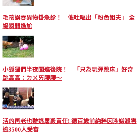
毛孩誤吞異物掛急診！ 催吐嘔出「粉色姐夫」 全
場瞬間尷尬
小狐狸們半夜闖進後院！ 「只為玩彈跳床」好奇
跳高高：ㄉㄨㄞ腰腰～
活的再老也難逃屠殺責任! 德百歲前納粹因涉嫌殺害
逾3500人受審