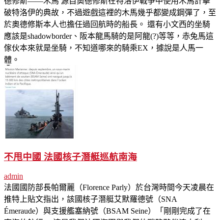
德修斯——木馬 源自奧德修斯在特洛伊戰爭中使用木馬計擊
破特洛伊的典故，不過遊戲這裡的木馬幾乎都變成鋼彈了，至
於奧德修斯本人也擔任過回航時的船長。 還有小文西的坐騎
應該是shadowborder、阪本龍馬騎的是阿龍(?)等等，赤兔馬這
傢伙本來就是坐騎，不知道哪來的騎乘EX，據說是人馬一
體。
不甩中國 法國核子潛艇巡航南海
admin
法國國防部長帕爾麗（Florence Parly）於台灣時間今天凌晨在
推特上貼文指出，該國核子潛艇艾默羅德號（SNA
Émeraude）與支援艦塞納號（BSAM Seine）「剛剛完成了在