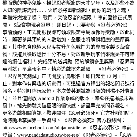
機而動的神秘鬼族、揚起忍者叛旗的天才少年，以及那些不為
人知的陰謀詭計…… 火焰必將重新燃起，而你的戰鬥之魂，
準備好燃燒了嗎？ 戰鬥，突破忍者的極限！ 事前登錄正式展
開， S級寶物現身忍界！ 即日起，只要參與《忍者必須死》
事前預約，正式開服後即可領取限定專屬頭像等獎勵，於此同
時，隨著參與預約的人數增加，全服也將解鎖相應的豐厚獎
勵，其中包含能極大程度提升角色戰鬥力的專屬定製 S 級寶
物，該道具獲取途徑十分不易，對於新手玩家們來說是不可錯
過的絕佳福利！ 完成預約送獎勵 預約解鎖多重獎勵 「忍界菁
英測試」早鳥報名中，精彩遊戲搶先體驗！ 《忍者必須死》–
「忍界菁英測試」正式開放早鳥報名！即日起至 12 月 1日
止，對本作有興趣的玩家們，可透過官方釋出的報名問卷進行
報名。特別叮嚀玩家們，本次菁英測試為限額的刪檔不計費測
試，並且僅開放 Android 作業系統的版本，如欲在這場歲末寒
風中，搶先體驗突破極限的暢快感，請盡早完成問卷報名。
更多遊戲相關資訊，歡迎關注《忍者必須死》官方社群網站，
隨時隨地掌握第一手資訊。 《忍者必須死》官方粉絲團：
https://www.facebook.com/ninjamustdie.tw 《忍者必須死》事前
登錄：www.pandadastudio.tw/pre-reg/ 《忍者必須死》–「忍界