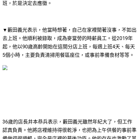
班，於是決定去應徵。
▼藪田義光表示，他當時想著，自己在家裡閒著沒事，不如出
去上班。他順利被錄取，成為麥當勞的時薪員工。從2019年
起，他以90歲高齡開始在這間分店上班，每週上班4天、每天
5個小時，主要負責清掃用餐區座位，或事前準備食材等等。
36歲的店長井本恭兵表示，藪田義光雖然年紀大了，但工作
認真負責。他將店裡維持得很乾淨，也把為上午供餐的事前準
備做得很順暢，完全是店裡的幕後功臣。他的存在也激勵了其