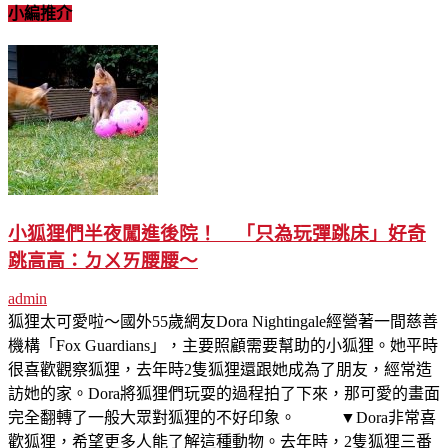
小編推介
小狐狸們半夜闖進後院！ 「只為玩彈跳床」好奇
跳高高：ㄉㄨㄞ腰腰～
admin
狐狸太可愛啦～國外55歲網友Dora Nightingale經營著一間慈善
機構「Fox Guardians」，主要照顧需要幫助的小狐狸。她平時
很喜歡觀察狐狸，去年時2隻狐狸還跟她成為了朋友，經常造
訪她的家。Dora將狐狸們玩耍的過程拍了下來，那可愛的畫面
完全翻轉了一般大眾對狐狸的不好印象。 ▼Dora非常喜
歡狐狸，希望更多人能了解這種動物。去年時，2隻狐狸三番