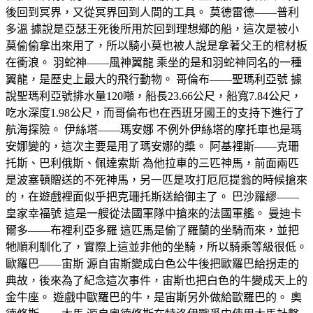
後回到冥界，又從冥界回到人間的工具。 莫德雷德——普利
多溫 據說是亞瑟王死後所用於回到理想鄉的船，這次是被小
莫偷偷拿出來用了，所以騎小莫也被人說是拿著父王的棺材板
在衝浪。 羽蛇神——風神翼龍 乘坐的是和羽蛇神同名的一種
翼龍，是歷史上最大的飛行動物。 哥倫布——聖瑪利亞號 據
說聖瑪利亞號排水量120噸，船長23.66公尺，船寬7.84公尺，
吃水深度1.98公尺，而哥倫布也在西班牙國王的支持下進行了
航海探險。 伊絲塔——瑪安娜 不例外伊絲塔的摩托車也是瑪
安娜變的，這次主要是用了瑪安娜的槳。 阿基裡斯——克珊
托斯、巴利俄斯、佩達索斯 為他拉車的三匹神馬，前面兩匹
是波塞頓贈送的不死神馬，另一匹是攻打厄厄提翁的時候搶來
的，在遊戲裡面似乎把克珊托斯送給御主了。 巴沙羅繆——
皇家幸福號 這是一艘從法國軍隊中搶來的法國軍艦。 曼迪卡
爾多——布裡利亞多羅 這匹馬是偷了羅蘭的坐騎而來，並把
牠順利馴化了，實際上這並非他的坐騎，所以騎乘等級很低。
歐羅巴——宙斯 源自宙斯變成白色公牛後把歐羅巴給拐走的
典故，後來為了紀念這次事件，宙斯也把白色的牛變成天上的
金牛座。 遊戲中歐羅巴的牛，是宙斯另外做給歐羅巴的。 奧