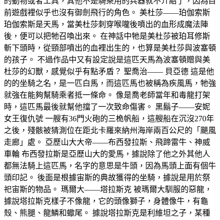
的動物或者工具，其他不是騎乘用的兵器就不介紹了，因為目
前遊戲裡似乎也沒有御劍飛行的角色。 美杜莎——珀伽索斯
珀伽索斯是天馬，當美杜莎刺穿喉嚨後噴出的血形成魔法陣
後，便可以把牠召喚出來。 在神話中牠是美杜莎被珀耳修斯
斬下頭時，從頸部噴出的血裡出生的，也算是美杜莎與波塞頓
的孩子。 不過作品中又有設定說是這匹天馬為波塞頓贈與美
杜莎的幻獸，感覺似乎有點矛盾？ 聖喬治—— 貝亞德 這是他
的的坐騎之名，是一匹白馬，而這匹馬也被稱為疾風馬，牠強
就強在能夠幫騎乘者抵一條命。 像是喬老師當年和毒龍打架
時，這匹馬最後就幫他擋了一次致命傷害。 黑鬍子——安妮
女王復仇號 一艘有36門火砲的三桅帆船，這艘船在沉沒270年
之後，殘骸被猜測位在距北卡羅來納州海岸兩百公尺的「颶風
走廊」處。 亞歷山大大帝——布西發拉斯、飛蹄雷牛、神威
車輪 布西發拉斯是亞歷山大的愛馬，據說除了他之外其他人
都無法騎上這匹馬，名字的意思是牛頭，因為馬頭上面有個牛
頭印記。 後面是根據宙斯的典故獲得的坐騎，據說是用於祭
祀宙斯的物品。 瑪爾大——塔拉斯克 被瑪爾大馴服的惡龍，
據說塔拉斯克樣子不像龍，它的頭像獅子，身體像牛，有龜
殼、熊腿、龍鱗和蠍尾。 據說塔拉斯克是利維坦之子，某種