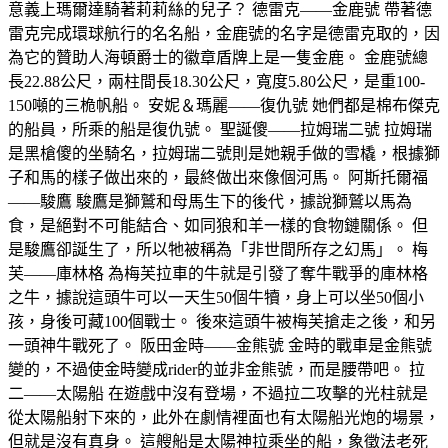
意義上瑪爾達騎著莉莉絲的兒子？ 德雷克——金鹿號 帶著德
雷克完成環球航行的名名船，金鹿號的名字是德雷克取的，因
為它的贊助人海頓爵士的徽章盾牌上是一隻金鹿。 金鹿號總
長22.88公尺，兩柱間長18.30公尺，寬度5.80公尺，是重100-
150噸的三桅帆船。 安妮＆瑪麗——復仇號 她們都是棉布傑克
的船員，所乘的船是復仇號。 聖誕傻——拉姆瑞二號 拉姆瑞
是黑槍傻的坐騎名，拉姆瑞二號則是她親手做的雪橇，根據獅
子和馬的樣子做出來的，最終做出來像個河馬。 阿斯托爾福
——駿鷹 駿鷹是獅鷲和母馬生下的後代，據說獅鷲以馬為
食，是絕對不可能結合、如同狼和羊一樣的食物鏈關係。 但
是駿鷹卻誕生了，所以牠被稱為「非世間所存之幻馬」。 梅
芙——庫林格 為梅芙拉車的牛就是引發了奪牛戰爭的庫林格
之牛，據說這頭牛可以一天生50個牛犢，身上可以坐50個小
孩，身後可藏100個戰士。 後來這頭牛被梅芙搶走之後，和另
一頭神牛戰死了。 阪田金時——金熊號 金時的戰車是金熊號
變的，不過使金時變成rider的並非金熊號，而是腰帶吧。 拉
二——太陽船 在遊戲中沒有登場，不過拉二攻擊的光柱就是
從太陽船射下來的，此外在劇情裡面也有太陽船光炮的場景，
但就是沒有真身。 這艘船是太陽神拉乘坐的船，象徵法老死