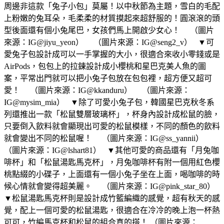
周邊非這款「兔子小包」莫屬！以中秋節為主題，雪白的毛配
上粉嫩的兔耳朵，毛柔柔的材質摸起來超舒服的！圓滾滾的頭
型後面還有個小兔尾巴，女孩們馬上開啟少女心！ （圖片
來源：IG@jiyu_yeon） （圖片來源：IG@seng2_v） ▼可
愛兔子包設計成可以一手掌握的大小，很適合來收小零錢或是
AirPods，包包上的拉鍊設計成小櫻桃和星巴克美人魚的圖
案，平常出門就可以把小兔子包放在包包裡，超方便又超可
愛！ （圖片來源：IG@kkanduru） （圖片來源：
IG@mysim_mia） ▼除了可愛小兔子包，韓國星巴克秋冬系
列還推出一款「松鼠雙層玻璃杯」，杯身內設計成松鼠的臉，
只要倒入飲料就會顯現出可愛的松鼠模樣，不同的顏色的飲料
就會變出不同的松鼠喔！ （圖片來源：IG@ss_yannii）
（圖片來源：IG@lshart81） ▼其他可愛的商品還有「月兔咖
啡杯」和「松鼠湯匙馬克杯」，月兔咖啡杯有附一個用紅色櫻
桃點綴的小碟子，上面還有一個小兔子坐在上面，喝咖啡的時
候心情就會變得超美麗。 （圖片來源：IG@pink_star_80）
▼松鼠湯匙馬克杯則是設計成竹籃編織的感覺，超有秋天的感
覺，配上一個可愛的松鼠湯匙，很適合在冷冷的晚上泡一杯熱
可可，竹編馬克杯和松鼠的組合真的搭！ （圖片來源：