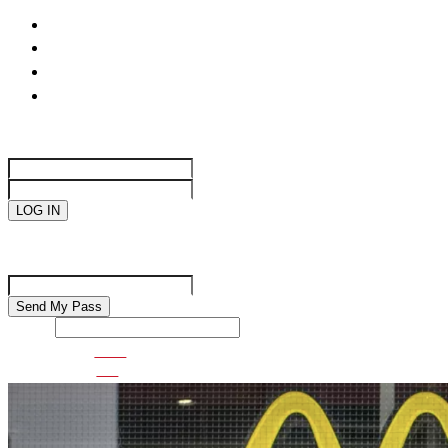
life
國際焦點
生活趣味
網絡遊戲
Sign in
Welcome!
Log into your account
your username
your password
Forgot your password?
Password recovery
Recover your password
your email
Search
VDO
GO