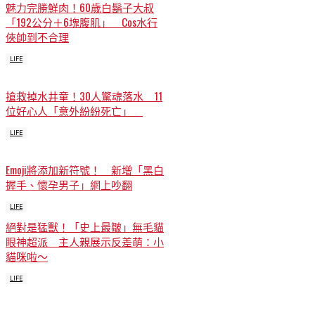
魅力完勝鮮肉！60歲白鬍子大叔
「192公分＋6塊腹肌」 Cos水行
俠帥到不合理
LIFE
搶救掉水井童！30人驚魂落水 11
位好心人「意外紛紛死亡」
LIFE
Emoji將添加新符號！ 新增「黑白
握手、懷孕男子」網上吵翻
LIFE
絕對是猛獸！「史上最皺」無毛貓
眼神超派 主人親展示反差萌：小
貓咪啦～
LIFE