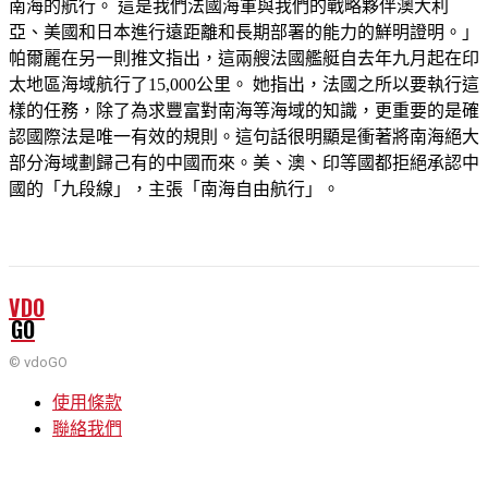
南海的航行。 這是我們法國海軍與我們的戰略夥伴澳大利
亞、美國和日本進行遠距離和長期部署的能力的鮮明證明。」
帕爾麗在另一則推文指出，這兩艘法國艦艇自去年九月起在印
太地區海域航行了15,000公里。 她指出，法國之所以要執行這
樣的任務，除了為求豐富對南海等海域的知識，更重要的是確
認國際法是唯一有效的規則。這句話很明顯是衝著將南海絕大
部分海域劃歸己有的中國而來。美、澳、印等國都拒絕承認中
國的「九段線」，主張「南海自由航行」。
VDO
GO
© vdoGO
使用條款
聯絡我們