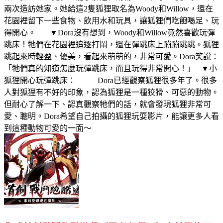
兩次造訪她家。她給這2隻狐狸取名為Woody和Willow，還在
花園裡留下一些食物、飲用水和玩具，讓狐狸們吃飽喝足、玩
得開心。 ▼Dora沒有想到，Woody和Willow竟然喜歡玩彈
跳床！牠們在花園裡追逐打鬧，還在彈跳床上蹦蹦跳跳。狐狸
跳起來時輕盈、優美，看起來萌萌的，非常可愛。Dora笑說：
「牠們真的知道怎麼玩彈跳床，而且玩得非常開心！」 ▼小
狐狸開心玩彈跳床： Dora已經觀察狐狸很多年了。很多
人對狐狸有不好的印象，認為狐狸是一種狡猾、可惡的動物。
但耐心了解一下、認真觀察牠們的話，就會發現狐狸非常可
愛、聰明。Dora希望自己拍攝的狐狸玩耍影片，能讓更多人看
到這種動物可愛的一面～