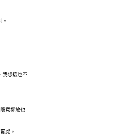
制。
，我想這也不
與隨意擺放也
真實感。