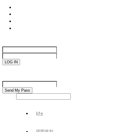
life
國際焦點
生活趣味
網絡遊戲
Sign in
Welcome!
Log into your account
your username
your password
Forgot your password?
Password recovery
Recover your password
your email
Search
life
國際焦點