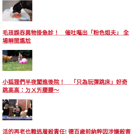
毛孩誤吞異物掛急診！ 催吐嘔出「粉色姐夫」 全
場瞬間尷尬
小狐狸們半夜闖進後院！ 「只為玩彈跳床」好奇
跳高高：ㄉㄨㄞ腰腰～
活的再老也難逃屠殺責任! 德百歲前納粹因涉嫌殺害