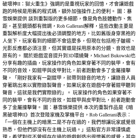
破壞神II：獄火重生》強調的是重視玩家的回憶，才會讓遊戲
跑的時候是用舊的程式碼，額外加強操作上的便利。 圖：暴
雪娛樂提供 談到重製版的更多細節，像是角色肢體動作、焦
距，甚至鏡頭都有微調，Rob Gallerani解釋，這些改動主要是
重製解析度大幅提出後必須調整的地方，比如舊版身穿黑袍的
人坐下，玩家看到的細節不會這麼多，但現在包括袍子皺褶、
光影反應都必須注意，但其實還是採用原本的分鏡、音效也是
原有的。 關於遊戲混音提升到3D環繞聲，Michael Bukowski也
分享有趣的插曲，玩家操作的角色如果穿著不同的裝甲，會有
不同的音效，如鎧甲與皮甲對比，前者跑動會多了金屬撞擊
聲，「剛好我家有一副鎧甲，就帶到錄音的地方，讓錄音人員
穿著跳出來以實際錄製聲音，如果玩家在遊戲中穿著鎧甲聽到
聲音，這就是我們實際錄的」。 玩家操作的角色如果穿著不
同的裝甲，會有不同的音效，如鎧甲與皮甲對比，前者跑動會
多了金屬撞擊聲。 圖：暴雪娛樂提供 本次的重製作品是《暗
黑破壞神II》首次登陸家機及掌機平台，Rob Gallerani表示：
「一個在主機上的暗黑二是不存在過的，我們想讓玩家感覺很
熟悉，但他們卻沒有在主機上玩過。」這點官方非常謹慎處
理，希望對從不曾經存在過的遊戲創造出很懷舊的感覺，其中