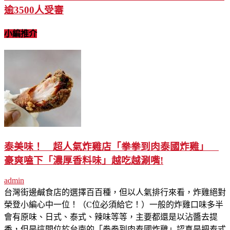
逾3500人受審
小編推介
泰美味！ 超人氣炸雞店「拳拳到肉泰國炸雞」
豪爽嗑下「濃厚香料味」越吃越涮嘴!
admin
台灣街邊鹹食店的選擇百百種，但以人氣排行來看，炸雞絕對
榮登小編心中一位！（C位必須給它！）一般的炸雞口味多半
會有原味、日式、泰式、辣味等等，主要都還是以沾醬去提
香，但是這間位於台南的「拳拳到肉泰國炸雞」認真是把泰式