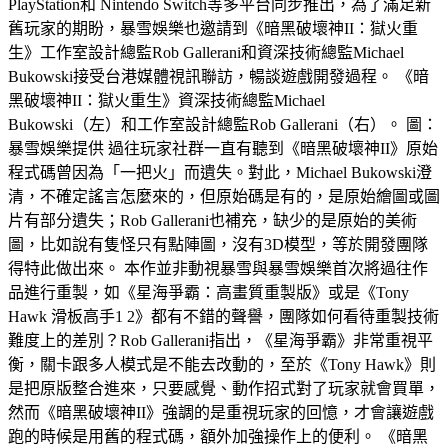
PlayStation和 Nintendo Switch等多平台同步推出，為了滿足新
舊玩家的期盼，暴雪娛樂也邀請到《暗黑破壞神II：獄火重
生》工作室設計總監Rob Gallerani和資深技術總監Michael
Bukowski接受台港媒體視訊聯訪，暢談遊戲開發過程。 《暗
黑破壞神II：獄火重生》資深技術總監Michael
Bukowski（左）和工作室設計總監Rob Gallerani（右）。 圖：
暴雪娛樂提供 過往玩家社群一直有聽到《暗黑破壞神II》原始
程式碼曾因為「一把火」而遺失。對此，Michael Bukowski澄
清，不確定謠言怎麼來的，但原始碼是有的，是原始繪圖或圖
片有部分遺失；Rob Gallerani也補充，缺少的是原始的美術
圖，比如說有隻怪只有點陣圖，沒有3D模型，等於開發團隊
得特此做出來。 本作並非動視暴雪與暴雪娛樂首次將過往作
品進行重製，如《星海爭霸：高畫質重製版》或是《Tony
Hawk 滑板高手1 2》都有不錯的聲譽，團隊如何看待重製技術
難度上的差別？Rob Gallerani指出，《星海爭霸》非常重視平
衡，關卡跟多人模式是不能去改動的，至於《Tony Hawk》則
是把原版整合進來，只要感覺、動作招式對了玩家就會買單，
然而《暗黑破壞神II》強調的是重視玩家的回憶，才會讓遊戲
跑的時候是用舊的程式碼，額外加強操作上的便利。 《暗黑