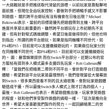
一大挑戰就是手把推送取代滑鼠的游標，以前玩家是靠點擊地
面前進，但現在全由玩家控制，要做到手把順暢手感又不影響
到遊戲。 關於跨平台遊玩有沒有機會在日後出現？Michael
Bukowski表示，當前的目標是優先把遊戲帶到主機，跨平台
進度共享是比較重要的，雖然跨平台遊玩在上市初期先不支
援，但有針對程式碼做調整，希望日後是做得到的。但他也特
別指出，所謂的跨平台遊玩，如果是指同機種不同世代，如
PS4和PS5，目前是可以支援連線遊玩的。 如果兩位玩家分別
在同機種不同世代，如PS4和PS5，目前是可以支援連線遊玩
的。 圖：暴雪娛樂提供 而在Switch平台部分，近期公布的官
方藍帖有提到多人模式最多支援四名玩家，Rob Gallerani解
釋：「當我們在把暗黑二帶到不同平台，會針對平台打造遊戲
體驗，希望對該平台玩家是最理想的。我們發現當從大螢幕放
到Switch，很多東西是看不到的且太過密集，會對玩家遊戲體
驗造成干擾，所以最後Switch多人模式上限才訂為四個人。」
最後，Rob Gallerani也表示，希望遊戲推出後，玩家享受遊戲
的程度，就和他們享受製作遊戲的過程一樣，「這次是推向全
世界，希望大家喜歡我們製作的努力，一起回顧暗黑二的世