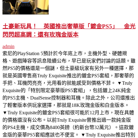
土豪新玩具！ 英國推出奢華版「鍍金PS5」 金光
閃閃超高調：還有玫瑰金版本
admin
索尼的PlayStation 5預計於今年底上市，主機外型、硬體規
格、遊戲陣容等訊息陸續公布，早已是玩家們討論的話題。雖
然PS5的價格還是一個謎，但土豪級玩家有另外一種選擇，那
就是英國零售商Truly Exquisite推出的鍍金PS5套組，那奢華的
手把、耳機閃亮亮，光用看的就能感受到價格不菲。 ▼Truly
Exquisite的「特別限定豪華版PS5套組」，包括鍍上24K純金
的PS5主機、DualSense控制器和耳機。除此之外，公司還推出
了輕奢版本供玩家選擇，那就是18K玫瑰金版和白金版本。
▼Truly Exquisite的鍍金PS5套組很可能於12月上市，現在具體
的價格還沒有公布。以前Truly Exquisite曾推出過一款純金版
的PS4主機，成交價為8400英鎊（約新台幣32萬元）。這款鍍
金版的豪華PS5套組應該也不便宜。 ▼Truly Exquisite推出特別