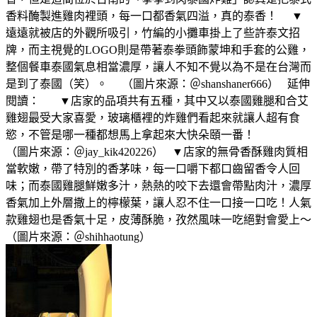
香料醃製進雞肉裡頭，每一口都香氣四溢，真的泰香！ ▼
遠遠就被店的外觀所吸引，竹編的小攤車掛上了些許泰文招
牌，而主視覺的LOGO則是帶著泰拳頭飾蒙坤和手套的公雞，
整個餐車泰國氣息相當濃厚，讓人不知不覺以為不是在台灣而
是到了泰國（笑）。 （圖片來源：＠shanshaner666） 延伸
閱讀： ▼店家的品項共有五種，其中又以泰國雞腿和合艾
雞翅最受大家喜愛，玻璃櫃裡的炸雞們看起來就讓人超有食
慾，不管是哪一種都想馬上拿起來大快朵頤一番！
（圖片來源：＠jay_kik420226） ▼店家的無骨香酥雞肉質相
當軟嫩，帶了特別的香茅味，每一口嚼下都口齒留香令人回
味；而泰國雞腿鮮嫩多汁，熱熱的咬下去還會帶點肉汁，濃厚
香氣加上外層撒上的檸檬葉，讓人忍不住一口接一口吃！人氣
款雞翅也是香氣十足，皮薄酥脆，孜然風味一吃絕對會愛上～
（圖片來源：＠shihhaotung）