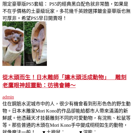
限定豪華版PS5套組： PS5的經典黑白配色就非常酷，如果是
不在乎價格的土豪級玩家，多花幾千英鎊選擇鍍金豪華版也無
可厚非。希望PS5早日開賣呀！
從木頭而生！日木雕師「讓木頭活成動物」 雕刻
老鷹眼神超靈動：彷彿會轉～
admin
住在鋼筋水泥城市中的人，很少有機會看到形形色色的野生動
物。日本木雕家Mori Kono的作品卻能給都市人帶來滿滿的新
鮮感。他憑藉天才技藝雕刻不同的可愛動物，有浣熊、松鼠等
等。那些普通的木頭在Mori Kono手中變成栩栩如生的動物，
就像魔法一般！ ▼土撥鼠： ▼浣熊：