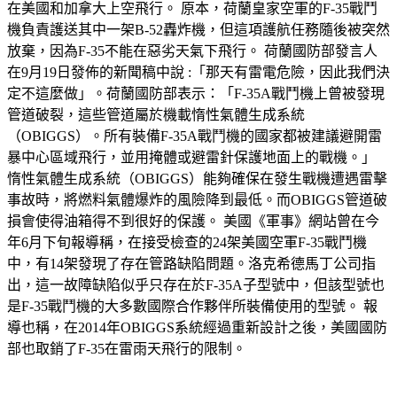
在美國和加拿大上空飛行。 原本，荷蘭皇家空軍的F-35戰鬥
機負責護送其中一架B-52轟炸機，但這項護航任務隨後被突然
放棄，因為F-35不能在惡劣天氣下飛行。 荷蘭國防部發言人
在9月19日發佈的新聞稿中說 :「那天有雷電危險，因此我們決
定不這麼做」。荷蘭國防部表示：「F-35A戰鬥機上曾被發現
管道破裂，這些管道屬於機載惰性氣體生成系統
（OBIGGS）。所有裝備F-35A戰鬥機的國家都被建議避開雷
暴中心區域飛行，並用掩體或避雷針保護地面上的戰機。」
惰性氣體生成系統（OBIGGS）能夠確保在發生戰機遭遇雷擊
事故時，將燃料氣體爆炸的風險降到最低。而OBIGGS管道破
損會使得油箱得不到很好的保護。 美國《軍事》網站曾在今
年6月下旬報導稱，在接受檢查的24架美國空軍F-35戰鬥機
中，有14架發現了存在管路缺陷問題。洛克希德馬丁公司指
出，這一故障缺陷似乎只存在於F-35A子型號中，但該型號也
是F-35戰鬥機的大多數國際合作夥伴所裝備使用的型號。 報
導也稱，在2014年OBIGGS系統經過重新設計之後，美國國防
部也取銷了F-35在雷雨天飛行的限制。