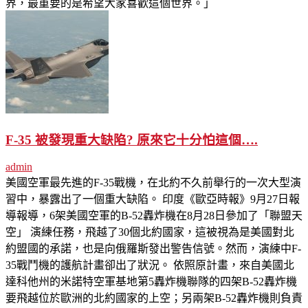
界，最重要的是希望大家喜歡這個世界。」
F-35 被發現重大缺陷? 原來它十分怕這個….
admin
美國空軍最先進的F-35戰機，在北約不久前舉行的一次大型演
習中，暴露出了一個重大缺陷。 印度《歐亞時報》9月27日報
導報導，6架美國空軍的B-52轟炸機在8月28日參加了「聯盟天
空」 演練任務，飛越了30個北約國家，這被視為是美國對北
約盟國的承諾，也是向俄羅斯發出警告信號。然而，演練中F-
35戰鬥機的護航計畫卻出了狀況。 依照原計畫，來自美國北
達科他州的米諾特空軍基地第5轟炸機聯隊的四架B-52轟炸機
要飛越位於歐洲的北約國家的上空；另兩架B-52轟炸機則負責