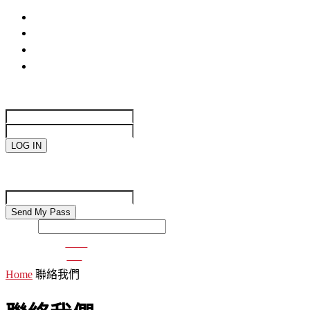
life
國際焦點
生活趣味
網絡遊戲
Sign in
Welcome!
Log into your account
your username
your password
Forgot your password?
Password recovery
Recover your password
your email
Search
VDO
GO
Home
聯絡我們