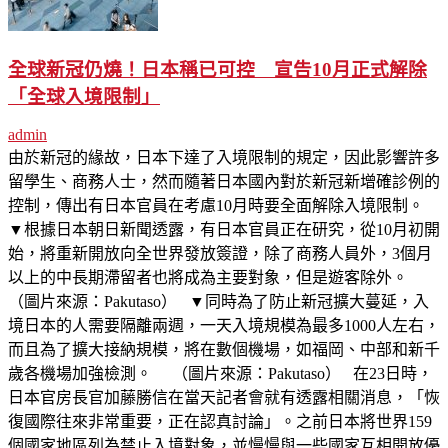
全球新冠仍燒！日本稱已可控 宣告10月正式解除
「全球入境限制」
admin
由於新冠的緣故，日本下達了入境限制的規定，因此影響許多
留學生、商務人士，然而隨著日本國內對於新冠新增確診例的
控制，傳出有日本官員在考慮10月時要全面解除入境限制。
▼根據日本朝日新聞透露，有日本官員正在研究，從10月初開
始，將重新開放向全世界發放簽證，除了商務人員外，3個月
以上的中長期滯留者也將成為主要對象，但是遊客除外。
（圖片來源：Pakutaso） ▼同時為了防止新冠擴大蔓延，入
境日本的人需要隔離兩週，一天入境規模為最多1000人左右，
而且為了擴大接納規模，將在數個機場，如福岡、中部和新千
歲各機場加強檢測。 （圖片來源：Pakutaso） 在23日時，
日本官房長官加藤勝信在當天記者會就有透露相關消息，「恢
復國際往來非常重要，正在認真討論」。之前日本將世界159
個國家地區列為禁止入境對象，並慢慢與一些國家互相開放優