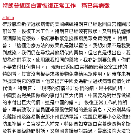
特朗普返回白宮恢復正常工作 稱已無病徵
admin
確診感染新型冠狀病毒的美國總統特朗普已經返回白宮橢圓形
辦公室，恢復正常工作。特朗普已經沒有徵狀，又聲稱抗體雞
尾酒藥物有療效，承諾爭取緊急授權讓民眾免費使用。 特朗
普：「這個治療方法的效果真是難以置信。我想如果不是我受
到感染，我們仍在尋找其他類似的藥物，但它真是很出色。我
想為你們爭取，使用跟我相同的藥物。我亦計劃要免費，你們
不要支付任何費用。」 現時已返回白宮橢圓形辦公室工作的
特朗普，其實沒有權要求將藥物免費給民眾使用，同時亦未有
證據證明它的療效。他又揚言中國要為新型冠狀病毒疫情付出
代價。 特朗普：「現時的疫情並非你們的錯，是中國的錯，
中國要為對美國做過的事付出巨大代價，中國要為對世界做過
的事付出巨大代價，這是中國的錯。」 恢復正常工作的特朗
普，早前聽取了官員匯報颶風德爾塔的最新消息，又分別與得
克薩斯州及路易斯安那州州長通電話，提醒民眾要小心及做好
防風準備。白宮發言人補充，特朗普如常跟白宮幕僚長梅多斯
及數名高級顧問對話，又與國會議員討論過，最高法院大法官