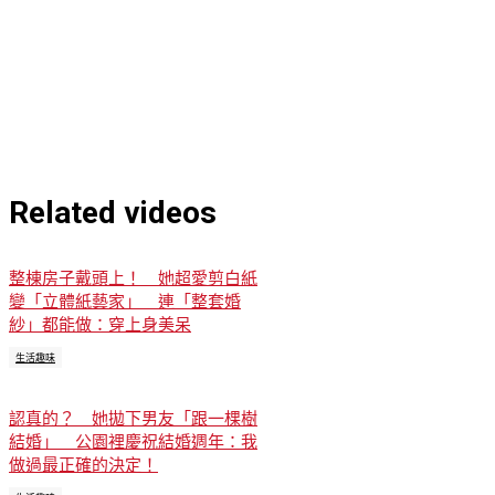
Related videos
整棟房子戴頭上！ 她超愛剪白紙
變「立體紙藝家」 連「整套婚
紗」都能做：穿上身美呆
生活趣味
認真的？ 她拋下男友「跟一棵樹
結婚」 公園裡慶祝結婚週年：我
做過最正確的決定！