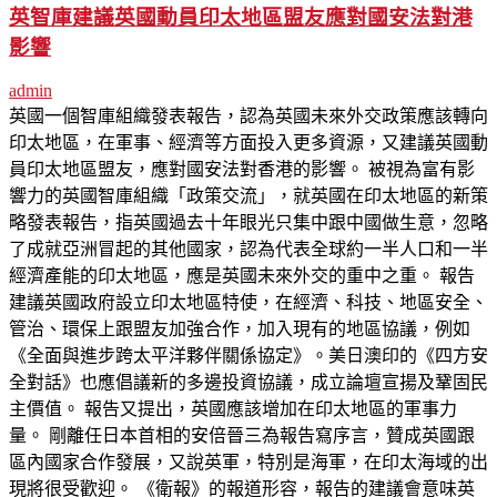
英智庫建議英國動員印太地區盟友應對國安法對港
影響
admin
英國一個智庫組織發表報告，認為英國未來外交政策應該轉向
印太地區，在軍事、經濟等方面投入更多資源，又建議英國動
員印太地區盟友，應對國安法對香港的影響。 被視為富有影
響力的英國智庫組織「政策交流」，就英國在印太地區的新策
略發表報告，指英國過去十年眼光只集中跟中國做生意，忽略
了成就亞洲冒起的其他國家，認為代表全球約一半人口和一半
經濟產能的印太地區，應是英國未來外交的重中之重。 報告
建議英國政府設立印太地區特使，在經濟、科技、地區安全、
管治、環保上跟盟友加強合作，加入現有的地區協議，例如
《全面與進步跨太平洋夥伴關係協定》。美日澳印的《四方安
全對話》也應倡議新的多邊投資協議，成立論壇宣揚及鞏固民
主價值。 報告又提出，英國應該增加在印太地區的軍事力
量。 剛離任日本首相的安倍晉三為報告寫序言，贊成英國跟
區內國家合作發展，又說英軍，特別是海軍，在印太海域的出
現將很受歡迎。 《衛報》的報道形容，報告的建議會意味英