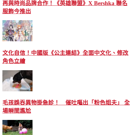
再與時尚品牌合作！《英雄聯盟》X Bershka 聯名
服飾今推出
文化自信！中國版《公主連結》全面中文化、修改
角色立繪
毛孩誤吞異物掛急診！ 催吐嘔出「粉色姐夫」 全
場瞬間尷尬