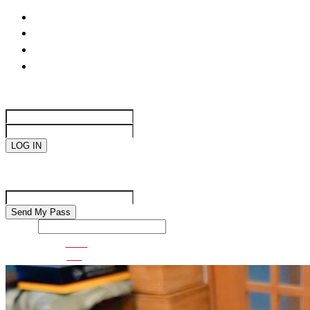
life
國際焦點
生活趣味
網絡遊戲
Sign in
Welcome!
Log into your account
your username
your password
Forgot your password?
Password recovery
Recover your password
your email
Search
VDO
GO