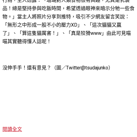
行為，主人透露：「珊瑚對人類食物很有興趣，尤其是乳製
品！總是堅持參與吃飯時間，希望透過眼神來暗示分牠一些食
物。」當主人將照片分享到推特，吸引不少網友留言笑說：
「無形之中形成一股不小的壓力XD」、「這次貓貓又贏
了」、「算這隻貓厲害！」、「真是狡猾www」由此可見喵
喵其實聽得懂人話呢！
沒伸手手！還有意見？（圖／Twitter@tsudajunko）
閱讀全文