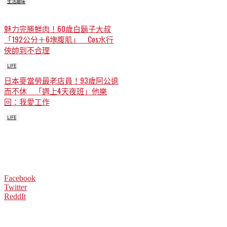
生活趣味
魅力完勝鮮肉！60歲白鬍子大叔
「192公分＋6塊腹肌」 Cos水行
俠帥到不合理
LIFE
日本麥當勞最老店員！93歲阿公退
而不休 「週上4天夜班」他樂
回：我愛工作
LIFE
Facebook
Twitter
ReddIt