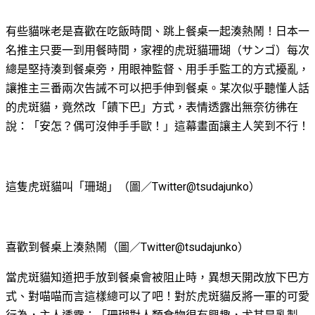
有些貓咪老是喜歡在吃飯時間、跳上餐桌一起湊熱鬧！日本一
名推主只要一到用餐時間，家裡的虎斑貓珊瑚（サンゴ）每次
總是堅持湊到餐桌旁，用眼神監督、用手手監工的方式擾亂，
讓推主三番兩次告誡不可以把手伸到餐桌。某次似乎聽懂人話
的虎斑貓，竟然改「饋下巴」方式，表情透露出無奈彷彿在
說：「安怎？偶可沒伸手手歐！」這幕畫面讓主人笑到不行！
這隻虎斑貓叫「珊瑚」（圖／Twitter@tsudajunko）
喜歡到餐桌上湊熱鬧（圖／Twitter@tsudajunko）
當虎斑貓知道把手放到餐桌會被阻止時，異想天開改放下巴方
式、對喵喵而言這樣總可以了吧！對於虎斑貓反將一軍的可愛