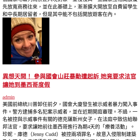
先放寬商務往來，並在此基礎上，漸漸擴大開放至自費留學生
和中長期居留者，但是其中能不包括開放遊客在內。
異想天開！ 參與國會山莊暴動遭起訴 她竟要求法官
讓她到墨西哥度假
admin
美國前總統川普卸任前夕，國會大廈發生被示威者暴力闖入事
件。警方逮捕多名犯案示威者，並在近期開庭審理。不過，一
名被控與示威事件有關的德克薩斯州女子，在法庭中致信給聯
邦法官，要求讓她前往墨西哥進行為期4天的「療養活動」。
珍妮．庫德（Jenny Cudd）被控兩項罪名，故意入侵限制建築