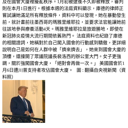
及在國會大廈裡擾亂秩序。1月初被逮後不久即被釋放，審判
則在本月1日進行。根據本週的法庭資料顯示，庫德的律師正
嘗試讓她滿足所有釋放條件，資料中可以發現，她在暴動發生
前，就計畫前往墨西哥的瑪雅里維耶拉，並要求法官能讓她前
往該地參與療養活動4天。瑪雅里維耶拉是旅遊勝地，即使在
新冠肺炎疫情大流行期間依舊熱門。 法庭資料也紀錄了庫德
的相關證詞，她稱對於自己闖入國會的行動感到驕傲，更詳細
說明自己是如何在人群中被「擠來擠去」，她來到國會大廈的
頂樓，還撞開了眾議院議長裴洛西的辦公室大門。女子更強
調，關於強闖國會大廈，「絕對會再做一次。」 美國國會於1
月6日遭川普支持者攻佔國會大廈。 圖 : 翻攝自央視新聞（資
料照）