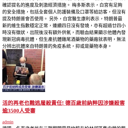
確認提名的進度及刺激經濟措施。 梅多斯表示，白宮有足夠
的安全措施，包括全套個人防護裝備及口罩等給訪客，但沒有
提及特朗普會否使用。 另外，白宮醫生康利表示，特朗普最
新的維生指數穩定正常，連續四日沒有發燒，亦有超過廿四小
時沒有徵狀，出院後沒有額外供氧，而驗血結果顯示他體內發
現新冠病毒抗體，但生產抗體雞尾酒藥物的藥廠就表明，無法
分辨出抗體來自特朗普的免疫系統，抑或是藥物本身。
活的再老也難逃屠殺責任! 德百歲前納粹因涉嫌殺害
逾3500人受審
admin