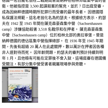
德國一名百歲老翁在二戰期間曾是納粹在柏林郊區集中營的警
衛，他被指控是 3,500 起謀殺案的幫兇，並於 7 日出庭受審，
成為因納粹德國時期所犯罪行而受審的最年長者。 因德國隱
私保護法規範，這名老翁化名為約瑟夫。根據檢方表示，約瑟
夫在 1942 至 1945 年間在薩克森豪森集中營（Sachsenhausen
camp）涉嫌協助殺害 3,518 名戰俘和在押者。 薩克森豪森集
中營（Sachsenhausen camp）位於柏林北部的奧拉寧堡，曾是
納粹德國的德佔區集中營指揮總部。 在 1936 年至 1945 年期
間，先後有超過 20 萬人在此處關押，數以萬計在押者因各種
非人道對待而死。 因年齡問題，約瑟夫的審判預計持續到明
年 1 月，且他極有可能在定罪後不會入獄，這場庭審在德國備
受關注，有部分集中營受害者親屬現場參與旁聽。