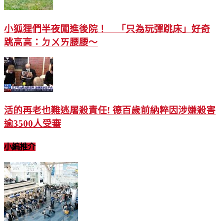
小狐狸們半夜闖進後院！ 「只為玩彈跳床」好奇
跳高高：ㄉㄨㄞ腰腰～
活的再老也難逃屠殺責任! 德百歲前納粹因涉嫌殺害
逾3500人受審
小編推介