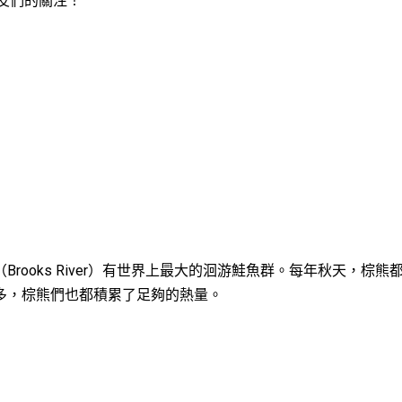
網友們的關注！
ooks River）有世界上最大的洄游鮭魚群。每年秋天，棕熊
多，棕熊們也都積累了足夠的熱量。