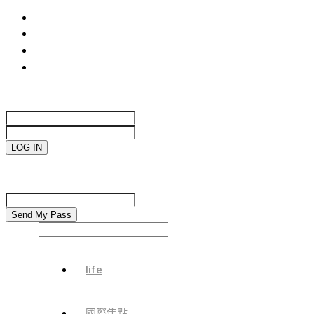
life
國際焦點
生活趣味
網絡遊戲
Sign in
Welcome!
Log into your account
your username
your password
Forgot your password?
Password recovery
Recover your password
your email
Search
life
國際焦點