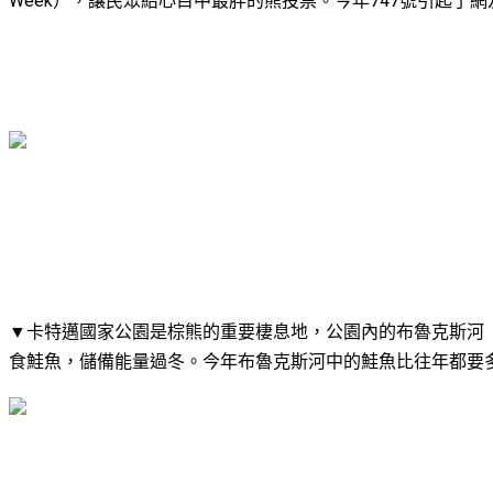
Week），讓民眾給心目中最胖的熊投票。今年747號引起了
▼卡特邁國家公園是棕熊的重要棲息地，公園內的布魯克斯河（Br
食鮭魚，儲備能量過冬。今年布魯克斯河中的鮭魚比往年都要