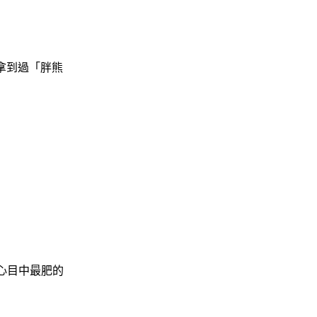
拿到過「胖熊
心目中最肥的