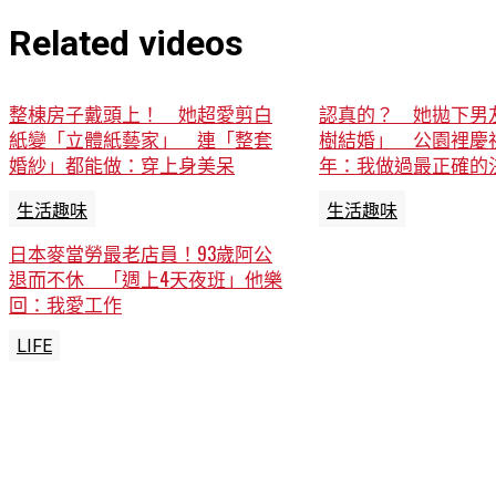
Related videos
整棟房子戴頭上！ 她超愛剪白
認真的？ 她拋下男
紙變「立體紙藝家」 連「整套
樹結婚」 公園裡慶
婚紗」都能做：穿上身美呆
年：我做過最正確的
生活趣味
生活趣味
日本麥當勞最老店員！93歲阿公
退而不休 「週上4天夜班」他樂
回：我愛工作
LIFE