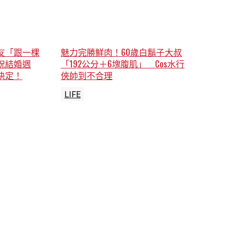
友「跟一棵
魅力完勝鮮肉！60歲白鬍子大叔
祝結婚週
「192公分＋6塊腹肌」 Cos水行
決定！
俠帥到不合理
LIFE