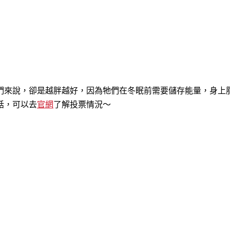
們來說，卻是越胖越好，因為牠們在冬眠前需要儲存能量，身上
話，可以去
官網
了解投票情況～