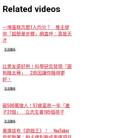
Related videos
一塊蛋糕怎麽7人均分？ 推主提
供「超簡單步驟」網直呼：真是天
才
生活趣味
比男友還好抱！科學研究發現「跟
狗睡太棒」 2原因讓你睡得更
好！
生活趣味
砸500萬做人！57歲富商一年「產
子21個」 立志生養105個孩子
生活趣味
奧運該有《遊戲王》！ YouTuber
發起聯署：盼卡牌對戰成奧運項目