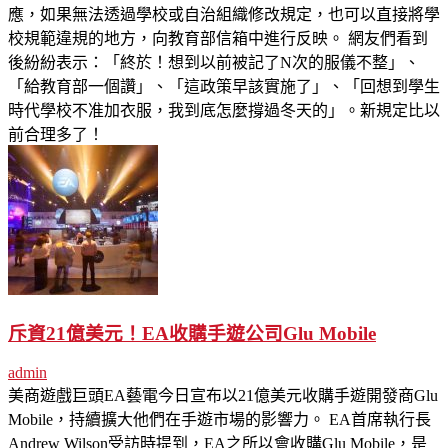
應，如果無法透過學校或自治組織修改規定，也可以直接將學
校規範違規的地方，向教育部信箱中進行反映。 網友們看到
後紛紛表示：「終於！想到以前被記了N次的服儀不整」、
「給教育部一個讚」、「這政策早該實施了」、「回想到學生
時代學校不准加衣服，我到底怎麼撐過冬天的」。新規定比以
前合理多了！
斥資21億美元！EA收購手遊公司Glu Mobile
admin
美商遊戲巨頭EA藝電今日宣布以21億美元收購手遊開發商Glu
Mobile，持續擴大他們在手遊市場的影響力。 EA首席執行長
Andrew Wilson受訪時提到，EA之所以會收購Glu Mobile，是