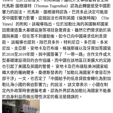
托馬斯·圖根達特（Thomas Tugendhat）認為此轉變是受中國影
響力的說法。 托馬斯．圖根達特認為，巴貝多此決定可能是
受中國影響力影響，這個說法也得到英國《倫敦時報》（The
Times）的附和。該報導指出，位於加勒比海的英國聯邦國家
因需建造重大基礎設施等項目急需資金，雖然它們曾求助於英
國與美國，但在等不到援助後，如今已向中國尋求低利息貸
款。 該報導也提到，除巴貝多外，特利尼亞、多巴哥、多米
尼加、圭亞那、安地卡及巴布達、格瑞那達以及牙買加等國皆
於2018至2019年間，與中國簽署了「一帶一路」合作文件或大
型基礎建設項目的合作協議，而中國在該地區日漸擴大的足跡
也引起了美國及英國的警覺。 安地卡及巴布達駐美洲國家組
織大使的羅納爾多．桑德斯發表的「加勒比海國家不會容忍外
部干涉」一文，也否定了「中國給予的低息貸款會轉化為對加
勒比海小國的脅迫影響力」的說法。 該文章表示，小國在制
定內外政策時會通盤考慮，認為外界認為加勒比海國家不能基
於自身利益而做出理性決定的看法是錯誤的。