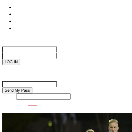
life
國際焦點
生活趣味
網絡遊戲
Sign in
Welcome!
Log into your account
your username
your password
Forgot your password?
Password recovery
Recover your password
your email
Search
VDO
GO