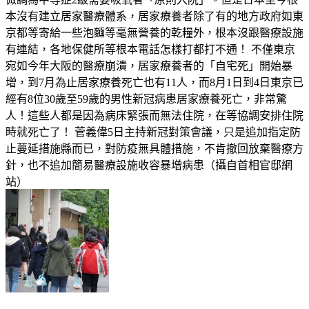
本沒有建立居家醫療體系，居家療養者除了有的地方政府如東
京都等寄給一些泡麵等毫無營養的乾糧外，根本沒跟醫療設施
有連結，各地保健所等根本電話怎樣打都打不通！ 不僅東京
宛如今年大阪的醫療崩潰，居家療養者的「自宅死」開始暴
增，到7月為止居家療養死亡也有11人，而8月1日到4日東京已
經有8位30歲至59歲的男性新冠病患居家療養死亡，非常驚
人！這些人都是因為病床緊張而無法住院，在等協調安排住院
時就死亡了！ 菅義偉5日主持新冠對策會議，只是追加指定防
止蔓延措施縣而已，對防疫無具體措施，不肯撤回放棄醫療方
針，也不追加簡易醫療設施收容暴增病患（攝自首相官邸網
站）