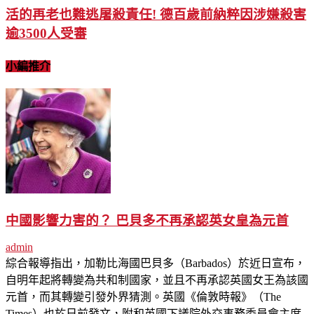
活的再老也難逃屠殺責任! 德百歲前納粹因涉嫌殺害
逾3500人受審
小編推介
中國影響力害的？ 巴貝多不再承認英女皇為元首
admin
綜合報導指出，加勒比海國巴貝多（Barbados）於近日宣布，
自明年起將轉變為共和制國家，並且不再承認英國女王為該國
元首，而其轉變引發外界猜測。英國《倫敦時報》（The
Times）也於日前發文，附和英國下議院外交事務委員會主席