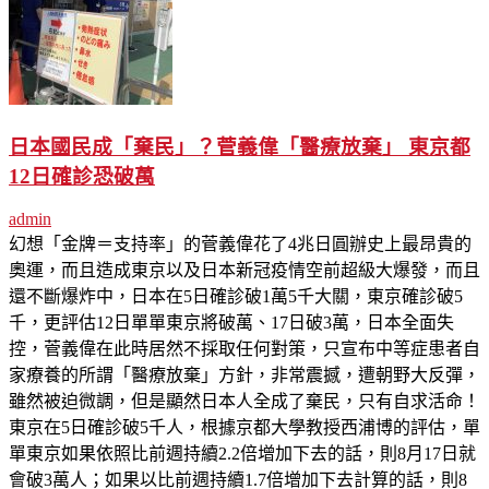
日本國民成「棄民」？菅義偉「醫療放棄」 東京都
12日確診恐破萬
admin
幻想「金牌＝支持率」的菅義偉花了4兆日圓辦史上最昂貴的
奧運，而且造成東京以及日本新冠疫情空前超級大爆發，而且
還不斷爆炸中，日本在5日確診破1萬5千大關，東京確診破5
千，更評估12日單單東京將破萬、17日破3萬，日本全面失
控，菅義偉在此時居然不採取任何對策，只宣布中等症患者自
家療養的所謂「醫療放棄」方針，非常震撼，遭朝野大反彈，
雖然被迫微調，但是顯然日本人全成了棄民，只有自求活命！
東京在5日確診破5千人，根據京都大學教授西浦博的評估，單
單東京如果依照比前週持續2.2倍增加下去的話，則8月17日就
會破3萬人；如果以比前週持續1.7倍增加下去計算的話，則8