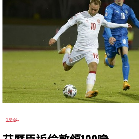
生活趣味
艾歷臣返倫敦領100喼