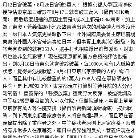
月12日會破萬，8月26日會破3萬人！ 根據京都大學西浦博教
授評估東京單日確診在8月17日就會破三萬人（攝自NHK新
聞） 擴散這麼超速的原因主要是9成以上都是Delta病毒，加上
為了東奧，菅義偉跟小池都故意演出這次的感染擴大根本沒什
麼，讓日本人氣氛更是鬆散下來！此外國際奧委會主席巴赫說
東奧的外國人不會帶病毒給日本，但事實上東奧泡泡破裂，確
診者有查到的就有353人，選手村也相繼爆出群聚感染，對東
京也並非全無影響！ 現在連東京都的官方會議的評估也指
出，到8月18日時東京就會確診破萬，每1000人就有1人感染的
狀態，覺得是危機狀態；8月4日東京居家療養的人約1萬5千
人，而且其中有比較嚴重的約1萬人(9708人)是在等協調安排
住院，是上週的2.3倍，東京都現在打算對等待住院的人分配
測氧儀！ 菅義偉的「醫療放棄」遭朝野大反彈，被迫微調為
中等症2級需要吸氧的人可以住院，但醫院滿床，事實上單單
東京就有萬人等住院安排（攝自讀賣新聞頭版頭條） 按此狀
態，到下周東京都居家療養的人將會高達4萬人，而且現在菅
義偉提出除了重症者之外，中等症狀者原則上居家療養，眼看
將有非常多人在家等死，連日來各界強烈反抗，菅義偉現在才
微調為中等症2級需要吸氧者「原則入院」。但是日本至今根