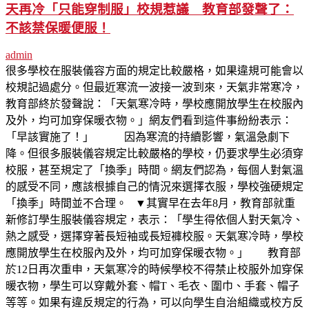
天再冷「只能穿制服」校規惹議 教育部發聲了：
不該禁保暖便服！
admin
很多學校在服裝儀容方面的規定比較嚴格，如果違規可能會以
校規記過處分。但最近寒流一波接一波到來，天氣非常寒冷，
教育部終於發聲說：「天氣寒冷時，學校應開放學生在校服內
及外，均可加穿保暖衣物。」網友們看到這件事紛紛表示：
「早該實施了！」 因為寒流的持續影響，氣溫急劇下
降。但很多服裝儀容規定比較嚴格的學校，仍要求學生必須穿
校服，甚至規定了「換季」時間。網友們認為，每個人對氣溫
的感受不同，應該根據自己的情況來選擇衣服，學校強硬規定
「換季」時間並不合理。 ▼其實早在去年8月，教育部就重
新修訂學生服裝儀容規定，表示：「學生得依個人對天氣冷、
熱之感受，選擇穿著長短袖或長短褲校服。天氣寒冷時，學校
應開放學生在校服內及外，均可加穿保暖衣物。」 教育部
於12日再次重申，天氣寒冷的時候學校不得禁止校服外加穿保
暖衣物，學生可以穿戴外套、帽T、毛衣、圍巾、手套、帽子
等等。如果有違反規定的行為，可以向學生自治組織或校方反