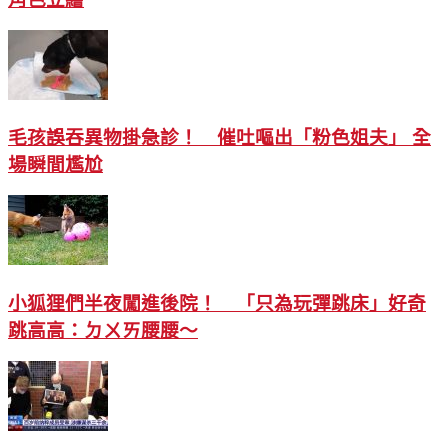
毛孩誤吞異物掛急診！ 催吐嘔出「粉色姐夫」 全
場瞬間尷尬
小狐狸們半夜闖進後院！ 「只為玩彈跳床」好奇
跳高高：ㄉㄨㄞ腰腰～