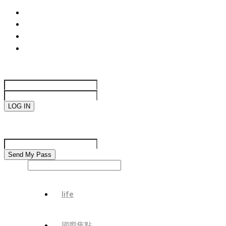
life
國際焦點
生活趣味
網絡遊戲
Sign in
Welcome!
Log into your account
your username
your password
Forgot your password?
Password recovery
Recover your password
your email
Search
life
國際焦點