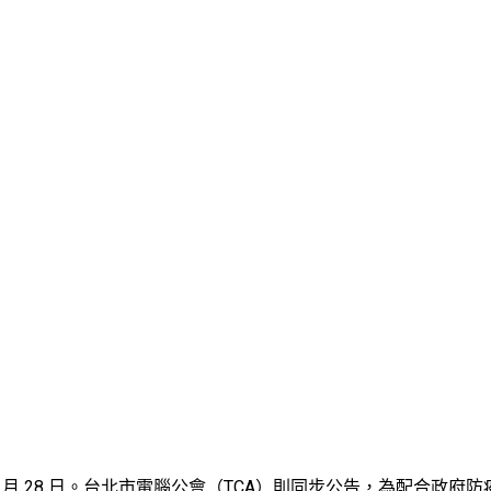
月 28 日。台北市電腦公會（TCA）則同步公告，為配合政府