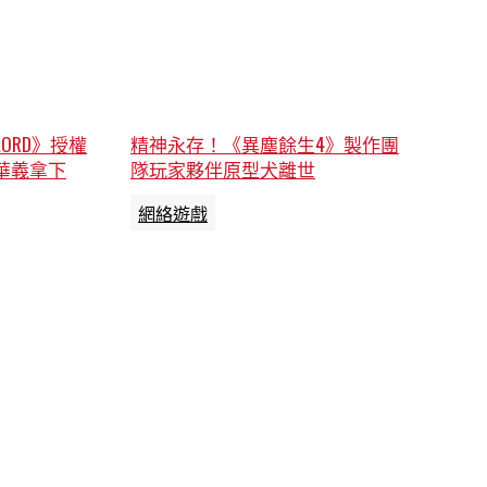
ORD》授權
精神永存！《異塵餘生4》製作團
華義拿下
隊玩家夥伴原型犬離世
網絡遊戲