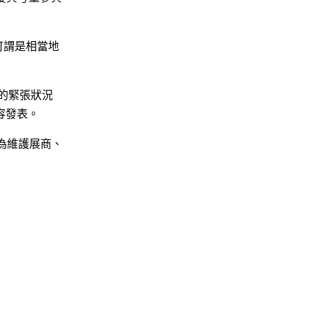
可謂是相當地
的緊張狀況
容發表。
為維護展商、