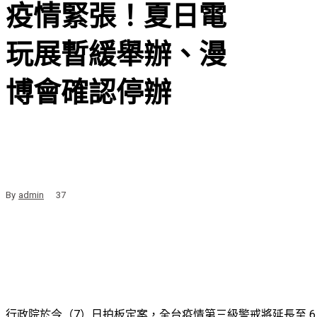
疫情緊張！夏日電
玩展暫緩舉辦、漫
博會確認停辦
By
admin
37
行政院於今（7）日拍板定案，全台疫情第三級警戒將延長至 6 