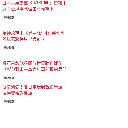
日本人氣動畫《OVERLORD》授權手
遊！台港澳代理由華義拿下
網絡遊戲
精神永存！《異塵餘生4》製作團
隊玩家夥伴原型犬離世
網絡遊戲
網石首款3A級開放世界動作RPG
《MARVEL未來革命》事前預約展開
網絡遊戲
疫情緊張！夏日電玩展暫緩舉辦、
漫博會確認停辦
網絡遊戲