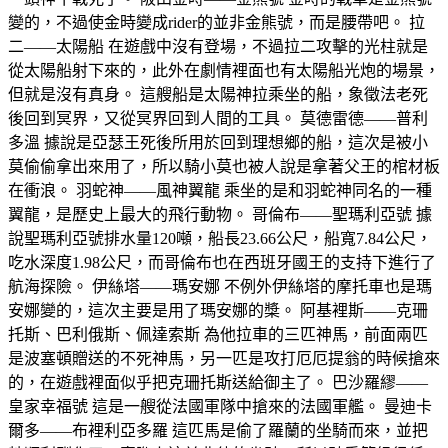
變的，不過使金時變成rider的並非金熊號，而是腰帶吧。 拉
二——太陽船 在遊戲中沒有登場，不過拉二攻擊的光柱就是
從太陽船射下來的，此外在劇情裡面也有太陽船光炮的場景，
但就是沒有真身。 這艘船是太陽神拉乘坐的船，象徵法老死
後回到冥界，又從冥界回到人間的工具。 莫德雷德——普利
多溫 據說是亞瑟王死後所用於回到理想鄉的船，這次是被小
莫偷偷拿出來用了，所以騎小莫也被人說是拿著父王的棺材板
在衝浪。 羽蛇神——風神翼龍 乘坐的是和羽蛇神同名的一種
翼龍，是歷史上最大的飛行動物。 哥倫布——聖瑪利亞號 據
說聖瑪利亞號排水量120噸，船長23.66公尺，船寬7.84公尺，
吃水深度1.98公尺，而哥倫布也在西班牙國王的支持下進行了
航海探險。 伊絲塔——瑪安娜 不例外伊絲塔的摩托車也是瑪
安娜變的，這次主要是用了瑪安娜的槳。 阿基裡斯——克珊
托斯、巴利俄斯、佩達索斯 為他拉車的三匹神馬，前面兩匹
是波塞頓贈送的不死神馬，另一匹是攻打厄厄提翁的時候搶來
的，在遊戲裡面似乎把克珊托斯送給御主了。 巴沙羅繆——
皇家幸福號 這是一艘從法國軍隊中搶來的法國軍艦。 曼迪卡
爾多——布裡利亞多羅 這匹馬是偷了羅蘭的坐騎而來，並把