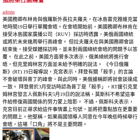
admin
美國務卿布林肯與俄羅斯外長拉夫羅夫，在冰島雷克雅維克當
地時間19日舉行單獨會晤。在會晤開始前，美國務卿布林肯在
接受冰島國家廣播公司（RUV）採訪時透露，美俄兩國總統
或將於未來幾周舉行高峰會。 但拉夫羅夫在與美國務卿會談
結束後，接受媒體採訪時，並未對兩國總統會晤的問題予以答
覆。 在此之前，美國方面曾多次表示，俄美總統將進行會
晤，但克里姆林宮方面並未給予明確的說法。 《今日俄羅
斯》(RT) 19日報導說，克宮表示，拜登有關「殺手」的言論
不會破壞與普丁的峰會，與此同時，美俄據稱即將就會談達成
一致。 拜登曾於3月受訪時認為普丁是「殺手」，RT援引克里
姆林宮發言人佩斯科夫5月19日的說法稱，莫斯科不希望這事
件給修復兩國關係的努力蒙上陰影。 不過，佩斯科夫表示，
克宮目前正尋求給這件事情畫上句號，並將把重點放在更重要
的問題上。他堅稱，如果兩國領導人同意在今年晚些時候舉行
會晤，這場「口角」將不是主要問題。