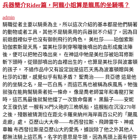
兵器簡介Rider篇，阿龍小姐算是龍馬的坐騎嗎？
admin
騎職從者主要以騎乘為主，所以這次介紹的基本都是他們騎著
的動物或者工具，其他不是騎乘用的兵器就不介紹了，因為目
前遊戲裡似乎也沒有御劍飛行的角色。 美杜莎——珀伽索斯
珀伽索斯是天馬，當美杜莎刺穿喉嚨後噴出的血形成魔法陣
後，便可以把牠召喚出來。 在神話中牠是美杜莎被珀耳修斯
斬下頭時，從頸部噴出的血裡出生的，也算是美杜莎與波塞頓
的孩子。 不過作品中又有設定說是這匹天馬為波塞頓贈與美
杜莎的幻獸，感覺似乎有點矛盾？ 聖喬治—— 貝亞德 這是他
的的坐騎之名，是一匹白馬，而這匹馬也被稱為疾風馬，牠強
就強在能夠幫騎乘者抵一條命。 像是喬老師當年和毒龍打架
時，這匹馬最後就幫他擋了一次致命傷害。 黑鬍子——安妮
女王復仇號 一艘有36門火砲的三桅帆船，這艘船在沉沒270年
之後，殘骸被猜測位在距北卡羅來納州海岸兩百公尺的「颶風
走廊」處。 亞歷山大大帝——布西發拉斯、飛蹄雷牛、神威
車輪 布西發拉斯是亞歷山大的愛馬，據說除了他之外其他人
都無法騎上這匹馬，名字的意思是牛頭，因為馬頭上面有個牛