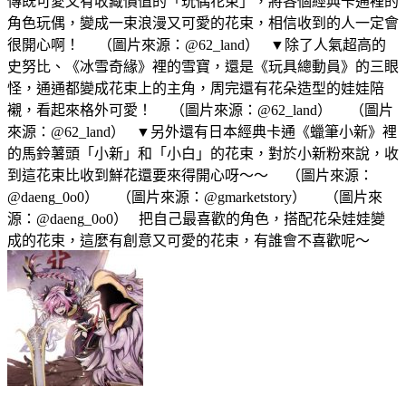
傳既可愛又有收藏價值的「玩偶花束」，將各個經典卡通裡的
角色玩偶，變成一束浪漫又可愛的花束，相信收到的人一定會
很開心啊！ （圖片來源：@62_land） ▼除了人氣超高的
史努比、《冰雪奇緣》裡的雪寶，還是《玩具總動員》的三眼
怪，通通都變成花束上的主角，周完還有花朵造型的娃娃陪
襯，看起來格外可愛！ （圖片來源：@62_land） （圖片
來源：@62_land） ▼另外還有日本經典卡通《蠟筆小新》裡
的馬鈴薯頭「小新」和「小白」的花束，對於小新粉來說，收
到這花束比收到鮮花還要來得開心呀～～ （圖片來源：
@daeng_0o0） （圖片來源：@gmarketstory） （圖片來
源：@daeng_0o0） 把自己最喜歡的角色，搭配花朵娃娃變
成的花束，這麼有創意又可愛的花束，有誰會不喜歡呢～