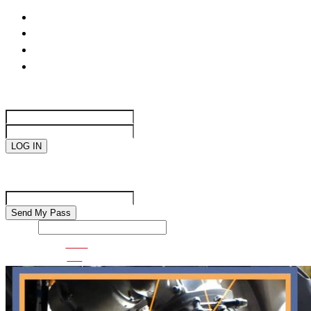
life
國際焦點
生活趣味
網絡遊戲
Sign in
Welcome!
Log into your account
your username
your password
Forgot your password?
Password recovery
Recover your password
your email
Search
VDO
GO