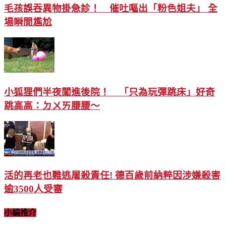
毛孩誤吞異物掛急診！ 催吐嘔出「粉色姐夫」 全
場瞬間尷尬
小狐狸們半夜闖進後院！ 「只為玩彈跳床」好奇
跳高高：ㄉㄨㄞ腰腰～
活的再老也難逃屠殺責任! 德百歲前納粹因涉嫌殺害
逾3500人受審
小編推介