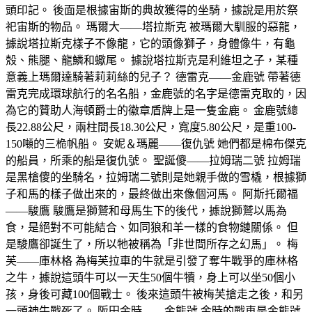
頭印記。 後面是根據宙斯的典故獲得的坐騎，據說是用於祭
祀宙斯的物品。 瑪爾大——塔拉斯克 被瑪爾大馴服的惡龍，
據說塔拉斯克樣子不像龍，它的頭像獅子，身體像牛，有龜
殼、熊腿、龍鱗和蠍尾。 據說塔拉斯克是利維坦之子，某種
意義上瑪爾達騎著莉莉絲的兒子？ 德雷克——金鹿號 帶著德
雷克完成環球航行的名名船，金鹿號的名字是德雷克取的，因
為它的贊助人海頓爵士的徽章盾牌上是一隻金鹿。 金鹿號總
長22.88公尺，兩柱間長18.30公尺，寬度5.80公尺，是重100-
150噸的三桅帆船。 安妮＆瑪麗——復仇號 她們都是棉布傑克
的船員，所乘的船是復仇號。 聖誕傻——拉姆瑞二號 拉姆瑞
是黑槍傻的坐騎名，拉姆瑞二號則是她親手做的雪橇，根據獅
子和馬的樣子做出來的，最終做出來像個河馬。 阿斯托爾福
——駿鷹 駿鷹是獅鷲和母馬生下的後代，據說獅鷲以馬為
食，是絕對不可能結合、如同狼和羊一樣的食物鏈關係。 但
是駿鷹卻誕生了，所以牠被稱為「非世間所存之幻馬」。 梅
芙——庫林格 為梅芙拉車的牛就是引發了奪牛戰爭的庫林格
之牛，據說這頭牛可以一天生50個牛犢，身上可以坐50個小
孩，身後可藏100個戰士。 後來這頭牛被梅芙搶走之後，和另
一頭神牛戰死了。 阪田金時——金熊號 金時的戰車是金熊號