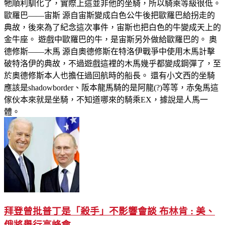
牠順利馴化了，實際上這並非他的坐騎，所以騎乘等級很低。
歐羅巴——宙斯 源自宙斯變成白色公牛後把歐羅巴給拐走的
典故，後來為了紀念這次事件，宙斯也把白色的牛變成天上的
金牛座。 遊戲中歐羅巴的牛，是宙斯另外做給歐羅巴的。 奧
德修斯——木馬 源自奧德修斯在特洛伊戰爭中使用木馬計擊
破特洛伊的典故，不過遊戲這裡的木馬幾乎都變成鋼彈了，至
於奧德修斯本人也擔任過回航時的船長。 還有小文西的坐騎
應該是shadowborder、阪本龍馬騎的是阿龍(?)等等，赤兔馬這
傢伙本來就是坐騎，不知道哪來的騎乘EX，據說是人馬一
體。
拜登曾批普丁是「殺手」不影響會談 布林肯 : 美、
俄將舉行高峰會