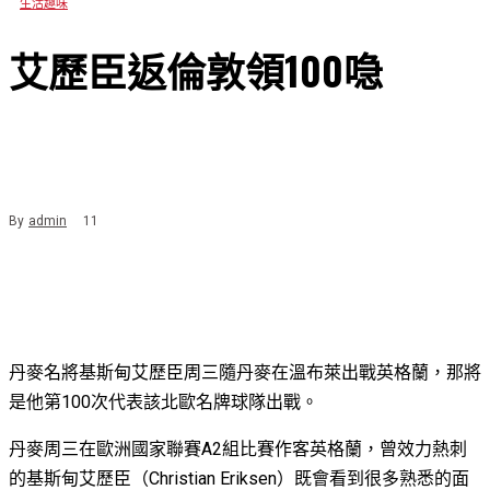
生活趣味
艾歷臣返倫敦領100喼
By
admin
11
丹麥名將基斯甸艾歷臣周三隨丹麥在溫布萊出戰英格蘭，那將
是他第100次代表該北歐名牌球隊出戰。
丹麥周三在歐洲國家聯賽A2組比賽作客英格蘭，曾效力熱刺
的基斯甸艾歷臣（Christian Eriksen）既會看到很多熟悉的面