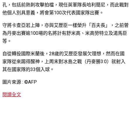
孔，包括前熱刺攻擊拍檔，現任英軍隊長哈利簡尼，而此戰對
他個人別具意義，將會第100次代表國家隊出賽。
守將卡查亞若上陣，亦與艾歷臣一樣榮升「百夫長」，之前曾
為丹麥出賽逾100場的名將計有舒米高、米高勞特立及湯馬臣
等。
自從轉投國際米蘭後，28歲的艾歷臣發展欠理想，然而在國
家隊從來踢得醒神，上周末對冰島之戰（丹麥勝3:0）就射入
其在國家隊的33個入球。
圖片來源 : ©AFP
閱讀全文