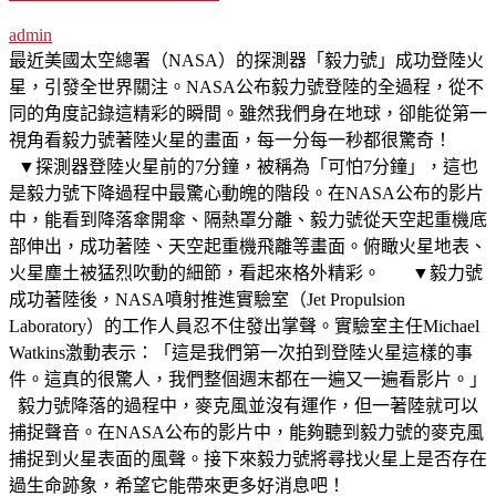
admin
最近美國太空總署（NASA）的探測器「毅力號」成功登陸火
星，引發全世界關注。NASA公布毅力號登陸的全過程，從不
同的角度記錄這精彩的瞬間。雖然我們身在地球，卻能從第一
視角看毅力號著陸火星的畫面，每一分每一秒都很驚奇！
▼探測器登陸火星前的7分鐘，被稱為「可怕7分鐘」，這也
是毅力號下降過程中最驚心動魄的階段。在NASA公布的影片
中，能看到降落傘開傘、隔熱罩分離、毅力號從天空起重機底
部伸出，成功著陸、天空起重機飛離等畫面。俯瞰火星地表、
火星塵土被猛烈吹動的細節，看起來格外精彩。 ▼毅力號
成功著陸後，NASA噴射推進實驗室（Jet Propulsion
Laboratory）的工作人員忍不住發出掌聲。實驗室主任Michael
Watkins激動表示：「這是我們第一次拍到登陸火星這樣的事
件。這真的很驚人，我們整個週末都在一遍又一遍看影片。」
毅力號降落的過程中，麥克風並沒有運作，但一著陸就可以
捕捉聲音。在NASA公布的影片中，能夠聽到毅力號的麥克風
捕捉到火星表面的風聲。接下來毅力號將尋找火星上是否存在
過生命跡象，希望它能帶來更多好消息吧！