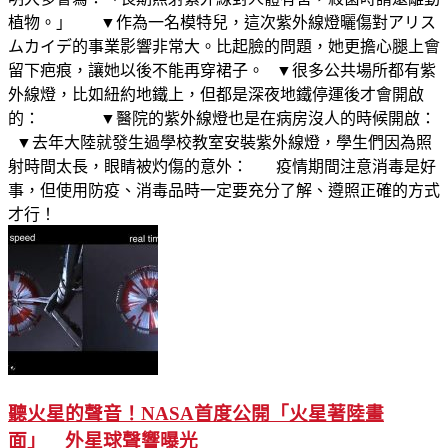
植物。」 ▼作為一名模特兒，這次紫外線燈曬傷對アリス
ムカイデ的事業影響非常大。比起臉的問題，她更擔心腿上會
留下疤痕，讓她以後不能再穿裙子。 ▼很多公共場所都有紫
外線燈，比如紐約地鐵上，但都是深夜地鐵停運後才會開啟
的： ▼醫院的紫外線燈也是在病房沒人的時候開啟：
▼去年大陸就發生過學校教室安裝紫外線燈，學生們因為照
射時間太長，眼睛被灼傷的意外： 疫情期間注意消毒是好
事，但使用防疫、消毒品時一定要充分了解、遵照正確的方式
才行！
聽火星的聲音！NASA首度公開「火星著陸畫
面」 外星球聲響曝光