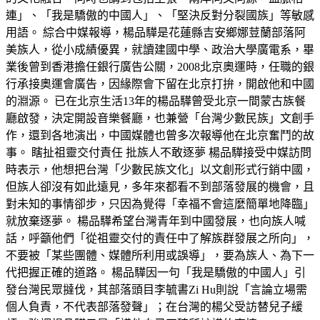
連」、「我是驕傲的中國人」、「堅決反對分裂國族」等敏感
用語。 綜合中媒報導，楊品驊是花蓮縣吉安鄉娜荳蘭部落阿
美族人，從小成績優異，就讀建國中學、政治大學廣電系，畢
業後曾到香港擔任銀行廣告公關，2008北京奧運時，任職的銀
行承接奧運會廣告，因緣際會下留在北京打拚，開啟他和中國
的淵源。 已在北京生活13年的楊品驊曾受北京一間蒙古族餐
廳啟發，決定開設音樂餐廳，也兼營「台灣少數民族」文創手
作，還到各地演出，中國媒體也曾多次報導他在北京奮鬥的故
事。 瞎扯祖靈交付責任 批族人不敢逐夢 楊品驊接受中媒訪問
時表示，他想把台灣「少數民族文化」以文創形式行銷中國，
但族人卻沒有如此遠見，多年來都看不到部落發展的機會，且
對未知的事情卻步，只因為覺得「幸福不會這麼簡單地降臨」
就放棄逐夢。 楊品驊希望台灣青年到中國發展，也向族人喊
話，呼籲他們「從祖靈交付的責任中了解族群發展之所向」，
不要被「某些團體、媒體所利用或誤導」，要為族人、為下一
代把握正確的道路。 楊品驊因一句「我是驕傲的中國人」引
發台灣民眾撻伐，其部落頭目李毓書Zi Hu則說「言論立場需
個人負責，不代表部落發聲」；在台灣的楊父受訪替兒子緩