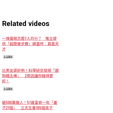
Related videos
一塊蛋糕怎麽7人均分？ 推主提
供「超簡單步驟」網直呼：真是天
才
生活趣味
比男友還好抱！科學研究發現「跟
狗睡太棒」 2原因讓你睡得更
好！
生活趣味
砸500萬做人！57歲富商一年「產
子21個」 立志生養105個孩子