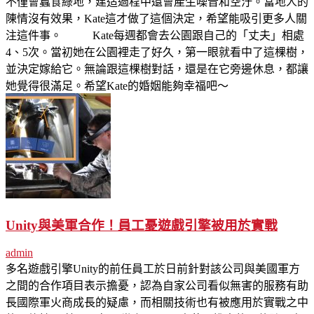
不僅會蠶食綠地，建造過程中還會產生噪音和空汙。當地人的
陳情沒有效果，Kate這才做了這個決定，希望能吸引更多人關
注這件事。 Kate每週都會去公園跟自己的「丈夫」相處
4、5次。當初她在公園裡走了好久，第一眼就看中了這棵樹，
並決定嫁給它。無論跟這棵樹對話，還是在它旁邊休息，都讓
她覺得很滿足。希望Kate的婚姻能夠幸福吧～
Unity與美軍合作！員工憂遊戲引擎被用於實戰
admin
多名遊戲引擎Unity的前任員工於日前針對該公司與美國軍方
之間的合作項目表示擔憂，認為自家公司看似無害的服務有助
長國際軍火商成長的疑慮，而相關技術也有被應用於實戰之中