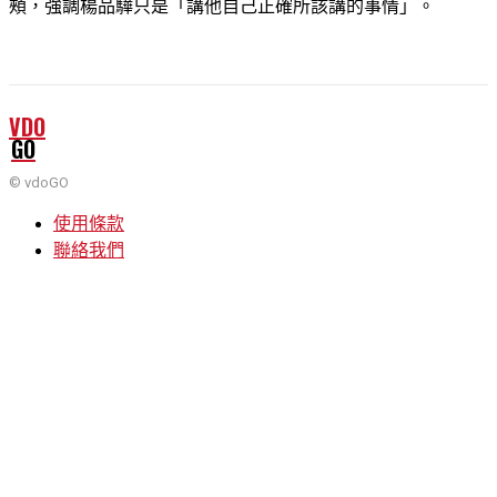
頰，強調楊品驊只是「講他自己正確所該講的事情」。
VDO
GO
© vdoGO
使用條款
聯絡我們