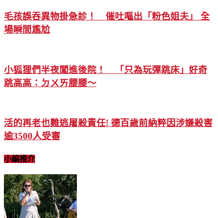
毛孩誤吞異物掛急診！ 催吐嘔出「粉色姐夫」 全
場瞬間尷尬
小狐狸們半夜闖進後院！ 「只為玩彈跳床」好奇
跳高高：ㄉㄨㄞ腰腰～
活的再老也難逃屠殺責任! 德百歲前納粹因涉嫌殺害
逾3500人受審
小編推介