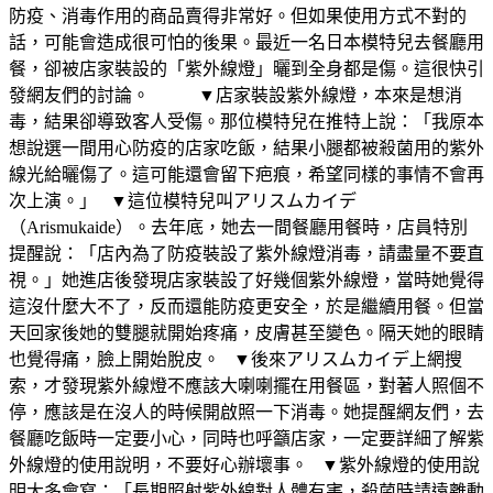
防疫、消毒作用的商品賣得非常好。但如果使用方式不對的
話，可能會造成很可怕的後果。最近一名日本模特兒去餐廳用
餐，卻被店家裝設的「紫外線燈」曬到全身都是傷。這很快引
發網友們的討論。 ▼店家裝設紫外線燈，本來是想消
毒，結果卻導致客人受傷。那位模特兒在推特上說：「我原本
想說選一間用心防疫的店家吃飯，結果小腿都被殺菌用的紫外
線光給曬傷了。這可能還會留下疤痕，希望同樣的事情不會再
次上演。」 ▼這位模特兒叫アリスムカイデ
（Arismukaide）。去年底，她去一間餐廳用餐時，店員特別
提醒說：「店內為了防疫裝設了紫外線燈消毒，請盡量不要直
視。」她進店後發現店家裝設了好幾個紫外線燈，當時她覺得
這沒什麼大不了，反而還能防疫更安全，於是繼續用餐。但當
天回家後她的雙腿就開始疼痛，皮膚甚至變色。隔天她的眼睛
也覺得痛，臉上開始脫皮。 ▼後來アリスムカイデ上網搜
索，才發現紫外線燈不應該大喇喇擺在用餐區，對著人照個不
停，應該是在沒人的時候開啟照一下消毒。她提醒網友們，去
餐廳吃飯時一定要小心，同時也呼籲店家，一定要詳細了解紫
外線燈的使用說明，不要好心辦壞事。 ▼紫外線燈的使用說
明大多會寫：「長期照射紫外線對人體有害，殺菌時請遠離動