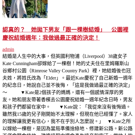
認真的？ 她拋下男友「跟一棵樹結婚」 公園裡
慶祝結婚週年：我做過最正確的決定！
admin
結婚是人生中的大事，但英國利物浦（Liverpool）38歲女子
Kate Cunningham卻嫁給了一棵樹！她的丈夫住在里姆羅斯山
谷鄉村公園（Rimrose Valley Country Park）裡，她結婚後也冠
夫姓，將姓氏改為「Elder」。最近Kate慶祝了自己新婚一週年
的紀念日，她說自己並不後悔，「這是我做過最正確的決定」
～ ▼Kate是2個孩子的媽媽，還有一個感情深厚的男
友。她和朋友帶著香檳去公園慶祝結婚一週年紀念日時，男友
和孩子們都留在家中。 ▼Kate說：「我從來沒有後悔過。
雖然我15歲的兒子剛開始不太理解，但現在他已經懂了。家人
的理解讓我更有信心，我不在乎別人怎麼說。」 ▼Kate之所
以嫁給一棵樹，是因為當局準備捨綠地、修建新公路。新公路