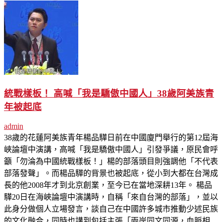
統戰樣板！ 高喊「我是驕傲中國人」38歲阿美族青
年被起底
admin
38歲的花蓮阿美族青年楊品驊日前在中國廈門舉行的第12屆海
峽論壇中演講，高喊「我是驕傲中國人」引發爭議，原民會呼
籲「勿淪為中國統戰樣板！」楊的部落頭目則強調他「不代表
部落發聲」。而楊品驊的背景也被起底，從小到大都在台灣成
長的他2008年才到北京創業，至今已在當地深耕13年。 楊品
驊20日在海峽論壇中演講時，自稱「來自台灣的部落」，並以
此身分做個人立場發言，談自己在中國許多城市推動少述民族
的文化融合，同時也講到包括主張「兩岸同文同源，血脈相