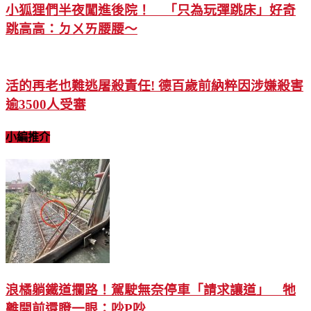
小狐狸們半夜闖進後院！ 「只為玩彈跳床」好奇
跳高高：ㄉㄨㄞ腰腰～
活的再老也難逃屠殺責任! 德百歲前納粹因涉嫌殺害
逾3500人受審
小編推介
浪橘躺鐵道攔路！駕駛無奈停車「請求讓道」 牠
離開前還瞪一眼：吵P吵