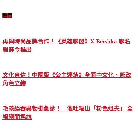
熱門
再與時尚品牌合作！《英雄聯盟》X Bershka 聯名
服飾今推出
文化自信！中國版《公主連結》全面中文化、修改
角色立繪
毛孩誤吞異物掛急診！ 催吐嘔出「粉色姐夫」 全
場瞬間尷尬