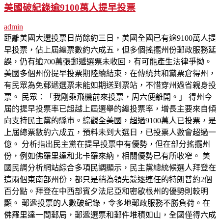
美國破紀錄逾9100萬人提早投票
admin
距離美國大選投票日尚餘約三日，美國全國已有逾9100萬人提
早投票，佔上屆總票數約六成五，但多個搖擺州份郵政服務延
誤，仍有逾700萬張郵遞選票未收回，有可能產生法律爭拗。
美國多個州份提早投票期陸續結束，在傳統共和黨票倉得州，
有民眾為免郵遞選票未能如期送到票站，不惜穿州過省親身投
票。 民眾：「我剛乘飛機前來投票，周六便離開。」 得州今
屆的提早投票率已超越上屆選舉的總投票率，增長主要來自傾
向支持民主黨的縣市。綜觀全美國，超過9100萬人已投票，是
上屆總票數約六成五，預料未到大選日，已投票人數會超過一
億。 分析指出民主黨在提早投票中有優勢，但在部分搖擺州
份，例如佛羅里達和北卡羅來納，相關優勢已有所收窄。 美
國民調分析網站綜合多項民調顯示，民主黨總統候選人拜登在
這兩個東南部州份，都只是稍為領先競逐連任的特朗普約2個
百分點。拜登在中西部賓夕法尼亞和密歇根州的優勢則較明
顯。 郵遞投票的人數破紀錄，令多地郵政服務不勝負荷。在
佛羅里達一間郵局，郵遞選票和郵件堆積如山，全國僅得六成