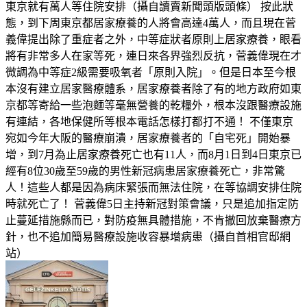
東京就有萬人等住院安排（攝自讀賣新聞頭版頭條） 按此狀
態，到下周東京都居家療養的人將會高達4萬人，而且現在菅
義偉提出除了重症者之外，中等症狀者原則上居家療養，眼看
將有非常多人在家等死，連日來各界強烈反抗，菅義偉現在才
微調為中等症2級需要吸氧者「原則入院」。但是日本至今根
本沒有建立居家醫療體系，居家療養者除了有的地方政府如東
京都等寄給一些泡麵等毫無營養的乾糧外，根本沒跟醫療設施
有連結，各地保健所等根本電話怎樣打都打不通！ 不僅東京
宛如今年大阪的醫療崩潰，居家療養者的「自宅死」開始暴
增，到7月為止居家療養死亡也有11人，而8月1日到4日東京已
經有8位30歲至59歲的男性新冠病患居家療養死亡，非常驚
人！這些人都是因為病床緊張而無法住院，在等協調安排住院
時就死亡了！ 菅義偉5日主持新冠對策會議，只是追加指定防
止蔓延措施縣而已，對防疫無具體措施，不肯撤回放棄醫療方
針，也不追加簡易醫療設施收容暴增病患（攝自首相官邸網
站）