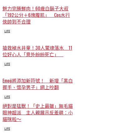
魅力完勝鮮肉！60歲白鬍子大叔
「192公分＋6塊腹肌」 Cos水行
俠帥到不合理
LIFE
搶救掉水井童！30人驚魂落水 11
位好心人「意外紛紛死亡」
LIFE
Emoji將添加新符號！ 新增「黑白
握手、懷孕男子」網上吵翻
LIFE
絕對是猛獸！「史上最皺」無毛貓
眼神超派 主人親展示反差萌：小
貓咪啦～
LIFE