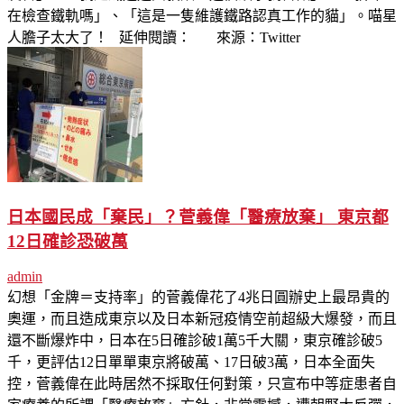
在檢查鐵軌嗎」、「這是一隻維護鐵路認真工作的貓」。喵星
人膽子太大了！ 延伸閱讀： 來源：Twitter
日本國民成「棄民」？菅義偉「醫療放棄」 東京都
12日確診恐破萬
admin
幻想「金牌＝支持率」的菅義偉花了4兆日圓辦史上最昂貴的
奧運，而且造成東京以及日本新冠疫情空前超級大爆發，而且
還不斷爆炸中，日本在5日確診破1萬5千大關，東京確診破5
千，更評估12日單單東京將破萬、17日破3萬，日本全面失
控，菅義偉在此時居然不採取任何對策，只宣布中等症患者自