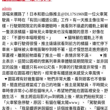
admin
浪喵來攔路了！日本和歌山縣推主@DL17S1969是一位火車駕
駛員，平時在「有田川鐵道公園」工作。有一天推主像往常一
樣，行駛期間限定的乘車體驗時，竟看到不遠處的鐵軌上躺著
一隻浪浪橘貓。貓咪見火車駛來也沒有離開的意思，好像在
說：「不要吵本喵睡覺啦。」 ▼貓咪躺在鐵軌上不肯
走，火車行駛得很慢，推主遠遠就看到前方的橘貓，連忙停下
車來。貓咪被火車鳴笛聲吵到睡不著，這才慢悠悠走進旁邊的
草叢裡。離開前牠還看了推主一眼，表情非常不滿。 ▼推
主表示，這間公園裡的懷舊列車乘車體驗是期間限定、並非固
定的設施，鐵道只有400公尺長，列車的行駛速度非常慢，而
且都是在園區裡行駛的，經常會有鐵道迷來感受火車風情。
▼園區裡有好幾隻貓咪，牠們非常大膽，看到遊客也不會躲
開，簡直把這裡當成了自己的地盤。推主是駕駛員，平時開火
車時會非常小心那些貓咪大人，希望牠們能在園區裡安全、舒
適生活。 推主將這段影片po到網路上後，網友們紛紛笑說：
「火車緊急停駛，原因：有貓在曬太陽www」、「駕駛員很
友善」、「我是鐵道迷與貓奴，這個故事我喜歡」、「貓咪正