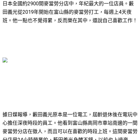
日本全國約2900間麥當勞分店中，年紀最大的一位店員。藪
田義光從2019年開始在富山縣的麥當勞打工，每週上4天夜
班。他一點也不覺得累，反而樂在其中，還說自己喜歡工作！
據日媒報導，藪田義光原本是一位電工，屆齡退休後在電玩中
心擔任深夜時段的員工。他看到富山縣高岡市車站南邊的一間
麥當勞分店在徵人，而且可以在喜歡的時段上班。這間麥當勞
分店是24小時營業的，藪田義光身體不錯，以前也上過夜