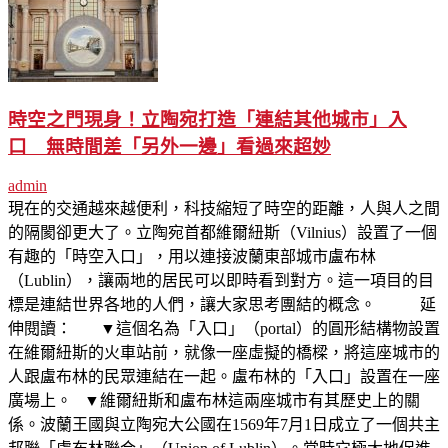
時空之門現身！立陶宛打造「連結其他城市」入
口 無時間差「另外一邊」看過來超妙
admin
現在的交通越來越便利，科技縮短了時空的距離，人與人之間
的隔閡卻更大了。立陶宛首都維爾紐斯（Vilnius）設置了一個
有趣的「時空入口」，用以連接波蘭東部城市盧布林
（Lublin），讓兩地的居民可以即時看到對方。這一項目的目
標是連結世界各地的人們，讓大家思考團結的概念。 延
伸閱讀： ▼這個名為「入口」（portal）的圓形結構物設置
在維爾紐斯的火車站前，就像一座虛擬的橋樑，將這座城市的
人跟盧布林的民眾連結在一起。盧布林的「入口」設置在一座
廣場上。 ▼維爾紐斯和盧布林這兩座城市有其歷史上的關
係。波蘭王國與立陶宛大公國在1569年7月1日成立了一個共主