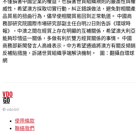
不僅損害中國企業的權益，也損害世貿組織規則的嚴肅性與權
威性，希望澳方採取切實行動，糾正錯誤做法，避免對相關產
品貿易的扭曲行為，儘早使相關貿易回到正常軌道。 中國商
務部研究院國際市場研究部副主任白明22日則告訴《環球時
報》，中澳之間在經貿上存在明顯的互補關係，希望澳大利亞
能夠珍惜這一關係，多做有利於雙方經貿關係的事情。 中國
商務部新聞發言人高峰表示，中方希望通過將澳方有關反傾銷
反補貼措施，訴諸世貿組織爭端解決機制。 圖：翻攝自環球
網
VDO
GO
© vdoGO
使用條款
聯絡我們