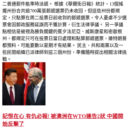
二普通郵件能準時派遞。 根據《華爾街日報》統計，13個搖
擺州份合共逾700萬張郵遞選票仍未收回，但這些州份都規
定，只點算在周二投票日前收到的郵遞選票，令人憂慮不少選
票會因郵政服務延誤而不獲計算，衍生法律爭議。 另一爭議
點相信是被視為勝負關鍵的賓夕法尼亞、威斯康星和密歇根
州，都規定只可在投票日當日處理和點算郵遞選票，連特朗普
都預料，可能要數以星期才有結果。 民主、共和兩黨以及一
些民間組織已派律師到這三個州份，準備隨時提出相關法律挑
戰。
記恨在心 有仇必報! 被澳洲在WTO連告2狀 中國開
始反擊了