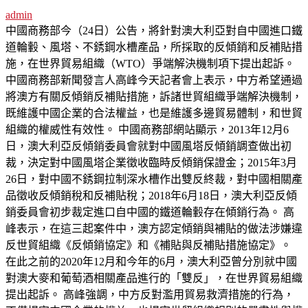
admin
中國商務部今（24日）公告，將針對澳大利亞對自中國進口鐵
道輪轂、風塔、不銹鋼水槽產品，所採取的反傾銷和反補貼措
施，在世界貿易組織（WTO）爭端解決機制項下提出起訴。
中國商務部新聞發言人高峰今天記者會上表示，中方希望通過
將澳方有關反傾銷反補貼措施，訴諸世貿組織爭端解決機制，
既維護中國企業的合法權益，也是維護多邊貿易體制，和世貿
組織的權威性有效性。 中國商務部網站顯示，2013年12月6
日，澳大利亞反傾銷委員會就對中國風塔反傾銷調查做出初
裁，決定對中國風塔企業徵收臨時反傾銷保證金；2015年3月
26日，對中國不銹鋼拉制深水槽作出雙反終裁，對中國相關產
品徵收反傾銷稅和反補貼稅；2018年6月18日，澳大利亞反傾
銷委員會初步裁定進口自中國的鐵道輪轂存在傾銷行為。 高
峰表示，在這三起案件中，澳方認定傾銷與補貼的做法涉嫌違
反世貿組織《反傾銷協定》和《補貼與反補貼措施協定》。
在此之前的2020年12月和今年的6月，澳大利亞曾分別就中國
對澳大麥和葡萄酒相關產品進行的「雙反」，在世界貿易組織
提出起訴。 高峰強調，中方反對濫用貿易救濟措施的行為，