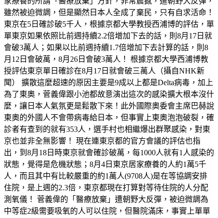
家療養的所謂「醫療放棄」方針，非常震撼，遭朝野大反彈，
雖然被迫微調，但是顯然日本人全成了棄民，只有自求活命！
東京在5日確診破5千人，根據京都大學教授西浦博的評估，單
單東京如果依照比前週持續2.2倍增加下去的話，則8月17日就
會破3萬人；如果以比前週持續1.7倍增加下去計算的話，則8
月12日會破萬，8月26日會破3萬人！ 根據京都大學西浦博教
授評估東京單日確診在8月17日就會破三萬人（攝自NHK新
聞） 擴散這麼超速的原因主要是9成以上都是Delta病毒，加上
為了東奧，菅義偉跟小池都故意演出這次的感染擴大根本沒什
麼，讓日本人氣氛更是鬆散下來！此外國際奧委會主席巴赫說
東奧的外國人不會帶病毒給日本，但事實上東奧泡泡破裂，確
診者有查到的就有353人，選手村也相繼爆出群聚感染，對東
京也並非全無影響！ 現在連東京都的官方會議的評估也指
出，到8月18日時東京就會確診破萬，每1000人就有1人感染的
狀態，覺得是危機狀態；8月4日東京居家療養的人約1萬5千
人，而且其中有比較嚴重的約1萬人(9708人)是在等協調安排
住院，是上週的2.3倍，東京都現在打算對等待住院的人分配
測氧儀！ 菅義偉的「醫療放棄」遭朝野大反彈，被迫微調為
中等症2級需要吸氧的人可以住院，但醫院滿床，事實上單單