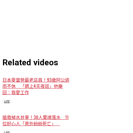
Related videos
日本麥當勞最老店員！93歲阿公退
而不休 「週上4天夜班」他樂
回：我愛工作
LIFE
搶救掉水井童！30人驚魂落水 11
位好心人「意外紛紛死亡」
LIFE