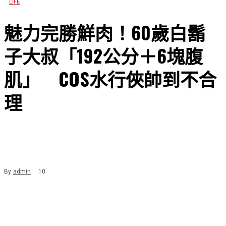
LIFE
魅力完勝鮮肉！60歲白鬍
子大叔「192公分＋6塊腹
肌」 COS水行俠帥到不合
理
By
admin
10