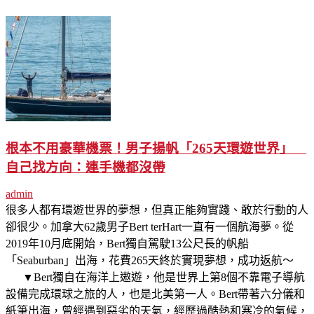
根本不用豪華機票！男子揚帆「265天環遊世界」
自己找方向：連手機都沒帶
admin
很多人都有環遊世界的夢想，但真正能夠實踐、敢於行動的人
卻很少。加拿大62歲男子Bert terHart一直有一個航海夢。從
2019年10月底開始，Bert獨自駕駛13公尺長的帆船
「Seaburban」出海，花費265天終於實現夢想，成功返航～
▼Bert獨自在海洋上遨遊，他是世界上第8個不靠電子導航
設備完成環球之旅的人，也是北美第一人。Bert帶著六分儀和
紙筆出海，曾經遇到惡劣的天氣，經歷過酷熱和寒冷的氣候，