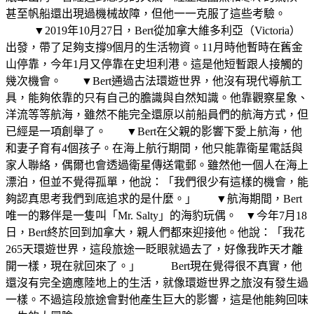
甚至帆船還出現過機械故障，但他一一克服了這些考驗。
▼2019年10月27日，Bert從加拿大維多利亞（Victoria）
出發，帶了足夠支撐9個月的生活物資。11月時他暫時在舊金
山停靠，今年1月又停靠在史坦利港。這是他短暫跟人接觸的
幾次機會。 ▼Bert通過古法環遊世界，他沒有現代導航工
具，能夠依靠的只有自己的膽識與自然知識。他靠觀察星象、
洋流等等航海，雖然不能完全還原以前船員們的航海方式，但
已經是一項創舉了。 ▼Bert在父親的影響下愛上航海，他
和妻子育有4個孩子。在海上航行期間，他只能靠衛星電話與
家人聯絡，偶爾也會透過衛星傳送電郵。雖然他一個人在海上
漂泊，但並不覺得孤單，他說：「我們很少有這樣的機會，能
夠認真思考我們到底追求的是什麼。」 ▼航海期間，Bert
唯一的夥伴是一隻叫「Mr. Salty」的海豹玩偶。 ▼今年7月18
日，Bert終於回到加拿大，親人們都來迎接他。他說：「我花
265天環遊世界，這段旅途一眨眼就過去了，好像我昨天才離
開一樣，現在就回來了。」 Bert現在覺得很不真實，他
還沒有完全適應陸地上的生活，就像環遊世界之旅沒有發生過
一樣。不過這段旅途會對他產生巨大的影響，這是他能夠回味