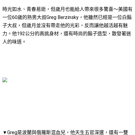
時光如水、青春易逝，但歲月也能給人帶來很多驚喜～美國有
一位60歲的熟男大叔Greg Berzinsky，他雖然已經是一位白鬍
子大叔，但歲月並沒有帶走他的光彩，反而讓他越活越有魅
力。他192公分的高挑身材，還有時尚的鬍子造型，散發著迷
人的味道。
▼Greg是波蘭與俄羅斯混血兒，他天生五官深邃，還有一雙