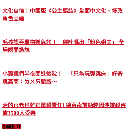
文化自信！中國版《公主連結》全面中文化、修改
角色立繪
毛孩誤吞異物掛急診！ 催吐嘔出「粉色姐夫」 全
場瞬間尷尬
小狐狸們半夜闖進後院！ 「只為玩彈跳床」好奇
跳高高：ㄉㄨㄞ腰腰～
活的再老也難逃屠殺責任! 德百歲前納粹因涉嫌殺害
逾3500人受審
小編推介