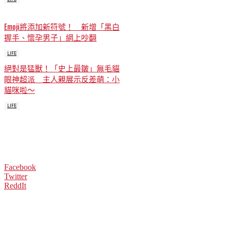
Emoji將添加新符號！ 新增「黑白
握手、懷孕男子」網上吵翻
LIFE
絕對是猛獸！「史上最皺」無毛貓
眼神超派 主人親展示反差萌：小
貓咪啦～
LIFE
Facebook
Twitter
ReddIt