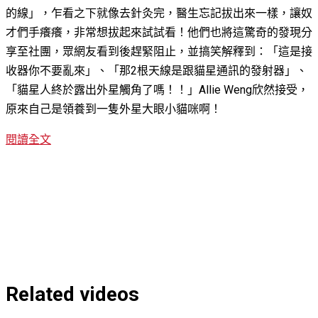
的線」，
乍看之下就像去針灸完，醫生忘記拔出來一樣，讓奴
才們手癢癢，非常想拔起來試試看！他們也將這驚奇的發現分
享至社團，眾網友看到後趕緊阻止，
並搞笑解釋到：
「
這是接
收器你不要亂來
」、「那2根天線是跟貓星通訊的發射器」、
「
貓星人終於露出外星觸角了嗎！！
」
Allie Weng欣然接受，
原來自己是領養到一隻外星大眼小貓咪啊！
閱讀全文
Related videos