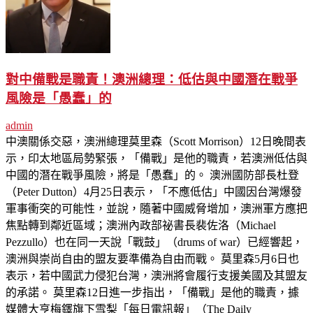
對中備戰是職責！澳洲總理：低估與中國潛在戰爭
風險是「愚蠢」的
admin
中澳關係交惡，澳洲總理莫里森（Scott Morrison）12日晚間表
示，印太地區局勢緊張，「備戰」是他的職責，若澳洲低估與
中國的潛在戰爭風險，將是「愚蠢」的。 澳洲國防部長杜登
（Peter Dutton）4月25日表示，「不應低估」中國因台灣爆發
軍事衝突的可能性，並說，隨著中國威脅增加，澳洲軍方應把
焦點轉到鄰近區域；澳洲內政部祕書長裴佐洛（Michael
Pezzullo）也在同一天說「戰鼓」（drums of war）已經響起，
澳洲與崇尚自由的盟友要準備為自由而戰。 莫里森5月6日也
表示，若中國武力侵犯台灣，澳洲將會履行支援美國及其盟友
的承諾。 莫里森12日進一步指出，「備戰」是他的職責，據
媒體大亨梅鐸旗下雪梨「每日電訊報」（The Daily