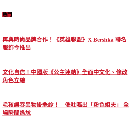
熱門
再與時尚品牌合作！《英雄聯盟》X Bershka 聯名
服飾今推出
文化自信！中國版《公主連結》全面中文化、修改
角色立繪
毛孩誤吞異物掛急診！ 催吐嘔出「粉色姐夫」 全
場瞬間尷尬