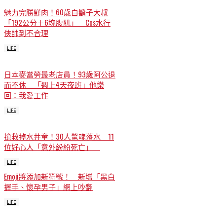
魅力完勝鮮肉！60歲白鬍子大叔
「192公分＋6塊腹肌」 Cos水行
俠帥到不合理
LIFE
日本麥當勞最老店員！93歲阿公退
而不休 「週上4天夜班」他樂
回：我愛工作
LIFE
搶救掉水井童！30人驚魂落水 11
位好心人「意外紛紛死亡」
LIFE
Emoji將添加新符號！ 新增「黑白
握手、懷孕男子」網上吵翻
LIFE