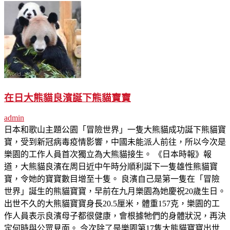
在日大熊貓良濱誕下熊貓寶寶
admin
日本和歌山主題公園「冒險世界」一隻大熊貓成功誕下熊貓寶
寶，受到新冠病毒疫情影響，中國未能派人前往，所以今次是
樂園的工作人員首次獨立為大熊貓接生。 《日本時報》報
道，大熊貓良濱在周日近中午時分順利誕下一隻雄性熊貓寶
寶，令她的寶寶數目增至十隻。 良濱自己是第一隻在「冒險
世界」誕生的熊貓寶寶，早前在九月樂園為她慶祝20歲生日。
出世不久的大熊貓寶寶身長20.5厘米，體重157克，樂園的工
作人員表示良濱母子都很健康，會根據牠們的身體狀況，再決
定何時與公眾見面。 今次除了是樂園第17隻大熊貓寶寶出世