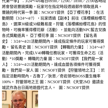
代第一季】：3/24～4/6每日09:00／12:00／18:00／21:00各時段
將會發送豐饒獎勵，玩家可在指定時段透過郵件領取道具。
豐饒的時代第一季 圖：NCSOFT提供 【亞丁櫻花季】：在活
動期間（3/24～4/7），玩家透過【副本】前往《落櫻繽紛櫻花
島》，選擇30級或50級難易度，狩獵《落櫻繽紛櫻花島》的怪
物時，可機率獲得櫻花瓣（活動），並能向活動NPC藍吉兌換
各式獎勵道具。 亞丁櫻花季 圖：NCSOFT提供 【留名青
史】：3/24～4/21活動期間內，達成指定條件的玩家可獲得獎
勵。 留名青史 圖：NCSOFT提供 【轉職的力量】：3/24～4/7
活動期間內，完成LV40轉職任務玩家，可獲得生命之石（活
動）*10獎勵。 轉職的力量 圖：NCSOFT提供 【我們是一家
人】：3/24～4/21活動期間內，達成血盟各項條件可獲得獎
勵。 我們是一家人 圖：NCSOFT提供 【狩獵領地之王】：於
指定活動時間內，古魯丁／狄恩／奇岩領地BOSS重生機率
100%。 狩獵領地之王 圖：NCSOFT提供 《天堂2M》邀請金
城武作為台日兩地遊戲代言人。 圖：NCSOFT提供