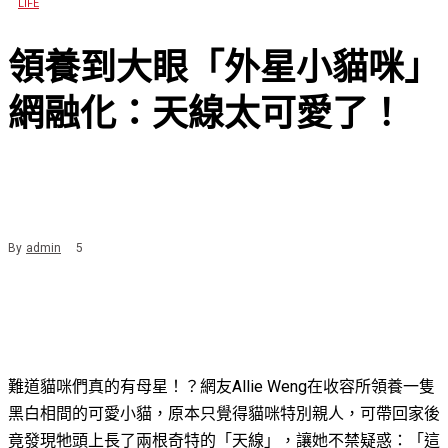
LIFE
領養到大眼「外星小貓咪」
網融化：天線太可愛了！
By
admin
5
難道貓咪們真的有母星！？網友Allie Weng在收容所領養一隻
黑白相間的
可愛小貓，原本只覺得貓咪特別親人，可帶回家後
竟發現牠頭上長了兩根奇特的「天線」，讓她不禁疑惑：
「這