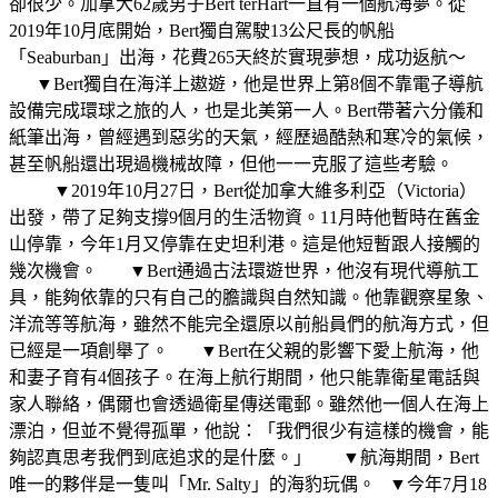
卻很少。加拿大62歲男子Bert terHart一直有一個航海夢。從
2019年10月底開始，Bert獨自駕駛13公尺長的帆船
「Seaburban」出海，花費265天終於實現夢想，成功返航～
▼Bert獨自在海洋上遨遊，他是世界上第8個不靠電子導航
設備完成環球之旅的人，也是北美第一人。Bert帶著六分儀和
紙筆出海，曾經遇到惡劣的天氣，經歷過酷熱和寒冷的氣候，
甚至帆船還出現過機械故障，但他一一克服了這些考驗。
▼2019年10月27日，Bert從加拿大維多利亞（Victoria）
出發，帶了足夠支撐9個月的生活物資。11月時他暫時在舊金
山停靠，今年1月又停靠在史坦利港。這是他短暫跟人接觸的
幾次機會。 ▼Bert通過古法環遊世界，他沒有現代導航工
具，能夠依靠的只有自己的膽識與自然知識。他靠觀察星象、
洋流等等航海，雖然不能完全還原以前船員們的航海方式，但
已經是一項創舉了。 ▼Bert在父親的影響下愛上航海，他
和妻子育有4個孩子。在海上航行期間，他只能靠衛星電話與
家人聯絡，偶爾也會透過衛星傳送電郵。雖然他一個人在海上
漂泊，但並不覺得孤單，他說：「我們很少有這樣的機會，能
夠認真思考我們到底追求的是什麼。」 ▼航海期間，Bert
唯一的夥伴是一隻叫「Mr. Salty」的海豹玩偶。 ▼今年7月18