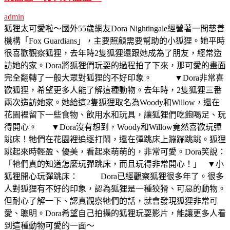
admin
狐狸太可愛啦～國外55歲網友Dora Nightingale經營著一間慈善
機構「Fox Guardians」，主要照顧需要幫助的小狐狸。她平時
很喜歡觀察狐狸，去年時2隻狐狸還跟她成為了朋友，經常造
訪她的家。Dora將狐狸們玩耍的過程拍了下來，那可愛的畫面
完全翻轉了一般大眾對狐狸的不好印象。 ▼Dora非常喜
歡狐狸，希望更多人能了解這種動物。去年時，2隻狐狸三番
兩次造訪她家。她給這2隻狐狸取名為Woody和Willow，還在
花園裡留下一些食物、飲用水和玩具，讓狐狸們吃飽喝足、玩
得開心。 ▼Dora沒有想到，Woody和Willow竟然喜歡玩彈
跳床！牠們在花園裡追逐打鬧，還在彈跳床上蹦蹦跳跳。狐狸
跳起來時輕盈、優美，看起來萌萌的，非常可愛。Dora笑說：
「牠們真的知道怎麼玩彈跳床，而且玩得非常開心！」 ▼小
狐狸開心玩彈跳床： Dora已經觀察狐狸很多年了。很多
人對狐狸有不好的印象，認為狐狸是一種狡猾、可惡的動物。
但耐心了解一下、認真觀察牠們的話，就會發現狐狸非常可
愛、聰明。Dora希望自己拍攝的狐狸玩耍影片，能讓更多人看
到這種動物可愛的一面～