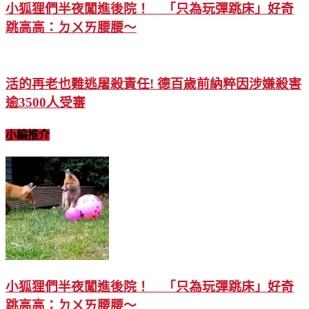
小狐狸們半夜闖進後院！ 「只為玩彈跳床」好奇
跳高高：ㄉㄨㄞ腰腰～
活的再老也難逃屠殺責任! 德百歲前納粹因涉嫌殺害
逾3500人受審
小編推介
小狐狸們半夜闖進後院！ 「只為玩彈跳床」好奇
跳高高：ㄉㄨㄞ腰腰～