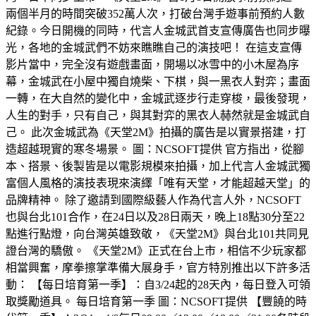
兩個半月的時間突破352萬人次，打破台灣手遊事前預約人數
紀錄。今日開機的同時，代言人金城武首支宣傳廣告也同步曝
光，各地的金城武們不妨來瞧瞧自己的演技吧！ 在這支宣傳
影片當中，完全沒有遊戲畫面，開場以冰雪中的小木屋為序
幕，金城武在小屋中獨自燒柴、下棋，與一黑衣人對弈；畫面
一轉，在大自然的變化中，金城武逐步行走穿梭，最後發現，
人生的對手，只有自己，與其對弈的黑衣人赫然就是金城武自
己。 此次金城武為《天堂2M》拍攝的廣告是以實景搭建，打
造超越現實的寒冬場景。 圖：NCSOFT提供 官方指出，從腳
本、搭景、後製皆是以電影規模來拍攝，加上代言人金城武獨
富個人風格的演技表現來演繹「唯有天堂，才能超越天堂」的
品牌精神。 除了邀請到國際級藝人作為代言人外，NCSOFT
也與台北101合作，在24日以及28日兩天，晚上18點30分至22
點進行點燈，向台灣英雄致敬，《天堂2M》與台北101共同見
證台灣的驕傲。 《天堂2M》正式在台上市，相信不少玩家都
相當興奮，摩拳擦掌準備大展身手，官方特別推出以下許多活
動： 【每日培育第一季】：自3/24起的28天內，每日登入可領
取獎勵道具。 每日培育第一季 圖：NCSOFT提供 【豐饒的時