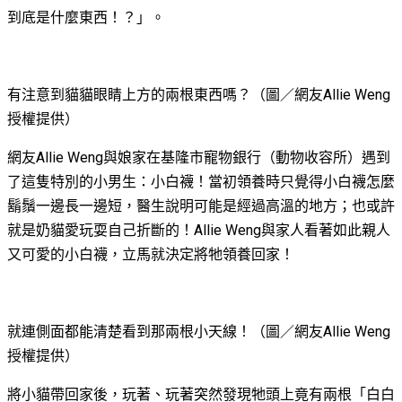
到底是什麼東西！？」。
有注意到貓貓眼睛上方的兩根東西嗎？（圖／網友Allie Weng
授權提供）
網友Allie Weng與娘家在基隆
市
寵物銀行（動物
收容所
）
遇到
了這隻特別的小男生：小白襪！當初領養時只覺得小白襪怎麼
鬍鬚一邊長一邊短，
醫生說明可能是經過高溫的地方；也或許
就是奶貓愛玩耍自己折斷的！Allie Weng與家人看
著
如此親人
又可愛
的小白襪，
立馬就決定將牠領養回家！
就連側面都能清楚看到那兩根小天線！（圖／網友Allie Weng
授權提供）
將小貓帶回家後，玩著、玩著突然發現牠頭上竟有兩根「白白