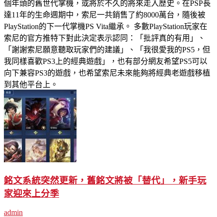
個年頭的舊世代掌機，或將於不久的將來走入歷史。在PSP長
達11年的生命週期中，索尼一共銷售了約8000萬台，隨後被
PlayStation的下一代掌機PS Vita繼承。 多數PlayStation玩家在
索尼的官方推特下對此決定表示認同：「批評真的有用」、
「謝謝索尼願意聽取玩家們的建議」、「我很愛我的PS5，但
我同樣喜歡PS3上的經典遊戲」，也有部分網友希望PS5可以
向下兼容PS3的遊戲，也希望索尼未來能夠將經典老遊戲移植
到其他平台上。
銘文系統突然更新，舊銘文將被「替代」，新手玩
家迎來上分季
admin