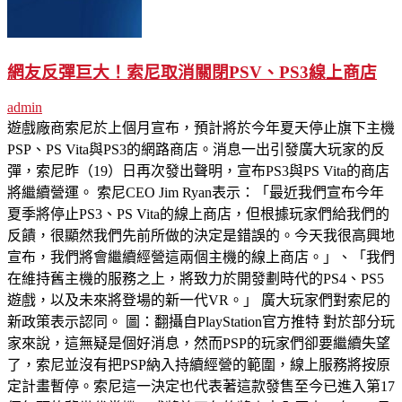
網友反彈巨大！索尼取消關閉PSV、PS3線上商店
admin
遊戲廠商索尼於上個月宣布，預計將於今年夏天停止旗下主機
PSP、PS Vita與PS3的網路商店。消息一出引發廣大玩家的反
彈，索尼昨（19）日再次發出聲明，宣布PS3與PS Vita的商店
將繼續營運。 索尼CEO Jim Ryan表示：「最近我們宣布今年
夏季將停止PS3、PS Vita的線上商店，但根據玩家們給我們的
反饋，很顯然我們先前所做的決定是錯誤的。今天我很高興地
宣布，我們將會繼續經營這兩個主機的線上商店。」、「我們
在維持舊主機的服務之上，將致力於開發劃時代的PS4、PS5
遊戲，以及未來將登場的新一代VR。」 廣大玩家們對索尼的
新政策表示認同。 圖：翻攝自PlayStation官方推特 對於部分玩
家來說，這無疑是個好消息，然而PSP的玩家們卻要繼續失望
了，索尼並沒有把PSP納入持續經營的範圍，線上服務將按原
定計畫暫停。索尼這一決定也代表著這款發售至今已進入第17