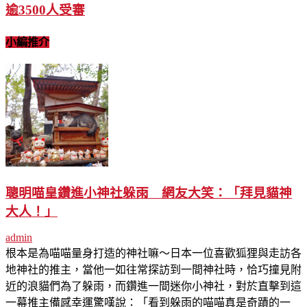
逾3500人受審
小編推介
聰明喵皇鑽進小神社躲雨 網友大笑：「拜見貓神
大人！」
admin
根本是為喵喵量身打造的神社嘛～日本一位喜歡狐狸與走訪各
地神社的推主，當他一如往常探訪到一間神社時，恰巧撞見附
近的浪貓們為了躲雨，而鑽進一間迷你小神社，對於直擊到這
一幕推主備感幸運驚嘆說：「看到躲雨的喵喵真是奇蹟的一