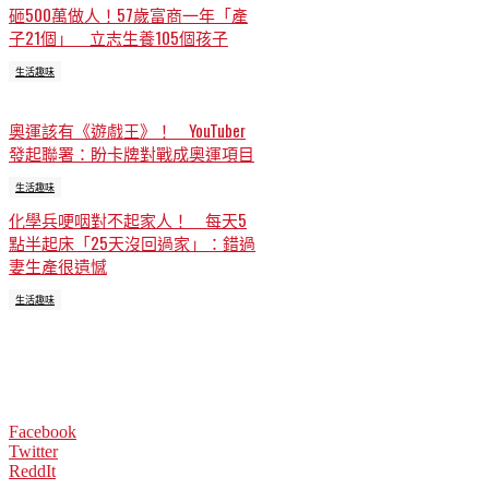
砸500萬做人！57歲富商一年「產
子21個」 立志生養105個孩子
生活趣味
奧運該有《遊戲王》！ YouTuber
發起聯署：盼卡牌對戰成奧運項目
生活趣味
化學兵哽咽對不起家人！ 每天5
點半起床「25天沒回過家」：錯過
妻生產很遺憾
生活趣味
Facebook
Twitter
ReddIt