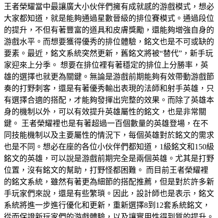
王者榮耀當中最讓廣大小伙伴們擁有成就感的游戲模式，想必
大家都知道，就是能夠通過星數晉級的排位賽模式。通過段位
的提升，不但有著豐富的道具和皮膚獎勵，還能夠增強自身的
游戲水平。而想要獲得優秀的排位體驗，銘文也是不可或缺的
要素。最近，銘文系統突然更新，舊銘文將被“替代”，新手玩
家迎來上分季。 想要在排位裡有著穩定的排位上分勝率，英
雄的選擇也就更為關鍵。無論是游戲前期能夠有效帶動游戲節
奏的打野刺客，還是有著優秀輸出表現的法師和射手英雄，只
有選擇合適的搭配，才能夠發揮出完整的效果。而除了英雄本
身的機制以外，可以有效提升英雄屬性的銘文，也是非常關
鍵。 王者榮耀裡也是有著超過一百個數量的英雄登場，在不
同技能機制以及主要屬性的情況下，每個英雄對於銘文的需求
也是不同。想必在座的各位小伙伴們都知道，1級銘文和150級
銘文的英雄，可以說是游戲前期完全是兩個英雄。尤其是打野
位置，沒有銘文的幫助，打野怪都困難。 而目前王者榮耀裡
的銘文系統，雖然有著更為細節的搭配推薦，但是對於許多新
手玩家們來說，還是有些繁瑣。因此，設計師也是表示，銘文
系統將進一步進行優化和更新，重新選擇8到12套系統銘文，
從而保證新玩家們的游戲體驗，以及讓實用性得到質的提升。