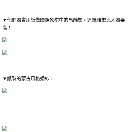
▼​他們還會用紙做國際象棋中的馬雕塑，這紙雕塑比人還要
高！
▼​紙製的蒙古風格婚紗：