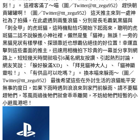
刻！」。 這裡客滿了～喵（圖／Twitter@ttt_zegu952） 趕快朝
貢罐罐啊！（圖／Twitter@ttt_zegu952） 這天推主來到一處神
社為了拍攝，在此處遇到兩隻浪貓、分別是長毛霸氣黑貓與
「刺全甲」的虎斑貓，這時機點恰巧開始下起雨來，聰明的虎
斑貓二話不說躲進小神社裡，儼然是隻「貓神」無誤！一旁的
黑貓見狀有樣學樣、探頭靠近也想霸佔絕佳的好位置！幸運直
擊到這些畫面的推主，迅速用相機拍下珍貴的一幕並分享到網
路上，短短幾天時間就吸引6萬名網友按讚、引起熱烈討論，
網友笑說：「躲好躲滿XD」、「拜見貓神大人」、「貓神顯
靈啦！」、「有供品可以吃嗎？」。 換本喵來躲雨～（圖／
Twitter@ttt_zegu952） 最後希望這些在外討生活的浪貓能平安
無事的度日，如果下雨時遇到浪浪來到家門前躲雨、請不要驅
趕牠們，等風雨過後牠們就會乖乖離開，不妨給牠們短暫的小
小避風港吧！