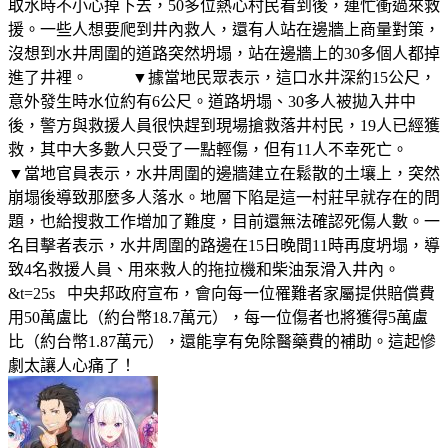
取水時不小心掉下去，50多位熱心村民看到後，連忙衝過來救
援。一些人想要爬到井內救人，還有人站在邊牆上商量對策，
沒想到水井周圍的道路突然坍塌，站在邊牆上的30多個人都掉
進了井裡。 ▼據當地民眾表示，這口水井深約15公尺，
意外發生時水位約有6公尺。道路坍塌、30多人被拋入井中
後，警方與救援人員很快趕到現場搶救落井村民，19人已經獲
救，其中大多數人只受了一點輕傷，但有11人不幸死亡。
▼當地官員表示，水井周圍的邊牆建立在鬆散的土壤上，突然
崩塌後導致那麼多人落水。地層下陷是這一村莊早就存在的問
題，也給搜救工作增加了難度，目前還無法確認死傷人數。一
名目擊者表示，水井周圍的路邊在15日晚間11時再度坍塌，導
致4名救援人員、用來救人的拖拉機和柴油泵滑入井內。
&t=25s 中央邦政府宣布，會向每一位罹難者家屬提供賠償費
用50萬盧比（約台幣18.7萬元），每一位傷者也將獲得5萬盧
比（約台幣1.87萬元），還能享有免除醫藥費的補助。這起慘
劇太讓人心痛了！