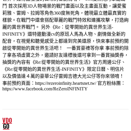
鬥 首次採用3D人物場景的戰鬥畫面以及主畫面互動，讓愛蜜
莉雅、雷姆、拉姆等角色360度無死角，體現最立體最真實的
樣貌。在戰鬥中還會搭配華麗的戰鬥特效和連攜攻擊，打造絢
麗的異世界戰鬥。 另外《Re：從零開始的異世界生活-
INFINITY》還特邀動漫cv的原班人馬為人物、劇情做全新的
配音，在視覺和聽覺感受上都達到完美還原，快來事前預約開
啟從零開始的異世界生活吧！ 一番賞豪禮等你拿 事前預約除
了拿各項虛寶之外，邀請好友達標後還可拿到一番賞抽獎券，
抽獎的內容有《Re:從零開始的異世界生活》官方周邊公仔、
《Re:從零開始的異世界生活-INFINITY》限定日曆、明信片
以及價值達４萬的豪華公仔雷姆吉德大光公仔等你來領唷！
事前預約頁面：https://rezeroinfinity.heartsnet.tw/ 官方粉絲團：
https://www.facebook.com/ReZeroINFINITY
VDO
GO