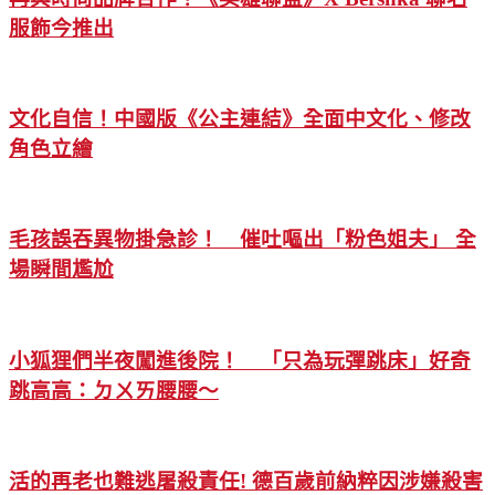
服飾今推出
文化自信！中國版《公主連結》全面中文化、修改
角色立繪
毛孩誤吞異物掛急診！ 催吐嘔出「粉色姐夫」 全
場瞬間尷尬
小狐狸們半夜闖進後院！ 「只為玩彈跳床」好奇
跳高高：ㄉㄨㄞ腰腰～
活的再老也難逃屠殺責任! 德百歲前納粹因涉嫌殺害